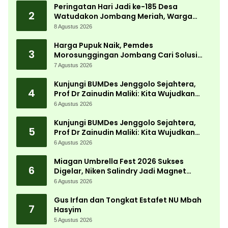
Peringatan Hari Jadi ke-185 Desa
2
Watudakon Jombang Meriah, Warga
Tumpek Blek Padati Karnaval Budaya
8 Agustus 2026
Harga Pupuk Naik, Pemdes
3
Morosunggingan Jombang Cari Solusi
Lewat Kajian Akademik
7 Agustus 2026
Kunjungi BUMDes Jenggolo Sejahtera,
4
Prof Dr Zainudin Maliki: Kita Wujudkan
Kemandirian Ekonomi dengan Potensi
6 Agustus 2026
Desa
Kunjungi BUMDes Jenggolo Sejahtera,
5
Prof Dr Zainudin Maliki: Kita Wujudkan
Kemandirian Ekonomi dengan Potensi
6 Agustus 2026
Desa
Miagan Umbrella Fest 2026 Sukses
6
Digelar, Niken Salindry Jadi Magnet
Ribuan Pengunjung
6 Agustus 2026
Gus Irfan dan Tongkat Estafet NU Mbah
7
Hasyim
5 Agustus 2026