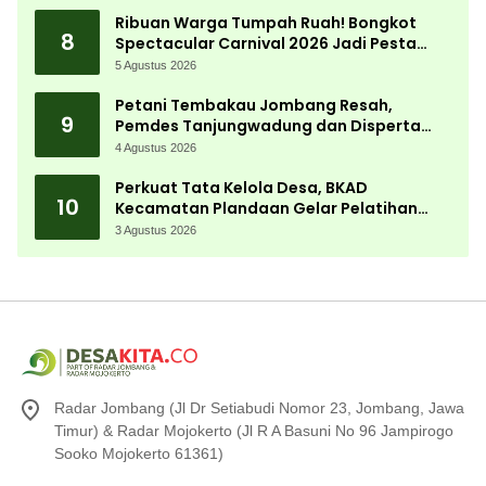
Ribuan Warga Tumpah Ruah! Bongkot
8
Spectacular Carnival 2026 Jadi Pesta
Kemerdekaan Terbesar di Peterongan
5 Agustus 2026
Petani Tembakau Jombang Resah,
9
Pemdes Tanjungwadung dan Disperta
Bergerak Cepat
4 Agustus 2026
Perkuat Tata Kelola Desa, BKAD
10
Kecamatan Plandaan Gelar Pelatihan
Aparatur Pemdes
3 Agustus 2026
Radar Jombang (Jl Dr Setiabudi Nomor 23, Jombang, Jawa
Timur) & Radar Mojokerto (Jl R A Basuni No 96 Jampirogo
Sooko Mojokerto 61361)