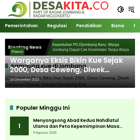
Langsung
ke
konten
Pemerintahan
Regulasi
Pendidikan
Bisnis
Po
dlatul Ulama
Kepedulian PG Djombang Baru, Warga
Breaking News
 Depan Pasca
Jombang Dapat Cek Kesehatan Tanpa Biaya
Potensi
Warganya Eksis Bikin Kue Sejak
kampung kue di jombang
2000, Desa Ceweng, Diwek
Jombang Dikenal Sebagai
19 Desember 2023
Kampung Kue
Populer Minggu Ini
Menyongsong Abad Kedua Nahdlatul
1
Ulama dan Peta Kepemimpinan Masa
Depan Pasca Muktamar ke-35
9 Agustus 2026