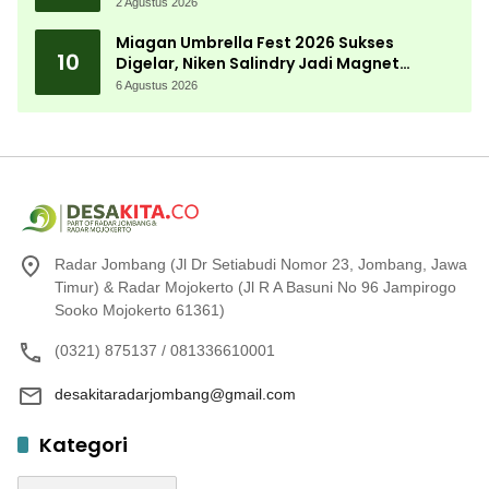
Almamater
2 Agustus 2026
Miagan Umbrella Fest 2026 Sukses
10
Digelar, Niken Salindry Jadi Magnet
Ribuan Pengunjung
6 Agustus 2026
Radar Jombang (Jl Dr Setiabudi Nomor 23, Jombang, Jawa
Timur) & Radar Mojokerto (Jl R A Basuni No 96 Jampirogo
Sooko Mojokerto 61361)
(0321) 875137 / 081336610001
desakitaradarjombang@gmail.com
Kategori
Kategori