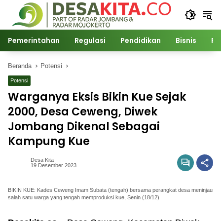
Langsung
ke
konten
Pemerintahan
Regulasi
Pendidikan
Bisnis
Po
Beranda
Potensi
Potensi
Warganya Eksis Bikin Kue Sejak
2000, Desa Ceweng, Diwek
Jombang Dikenal Sebagai
Kampung Kue
Desa Kita
19 Desember 2023
BIKIN KUE: Kades Ceweng Imam Subata (tengah) bersama perangkat desa meninjau
salah satu warga yang tengah memproduksi kue, Senin (18/12)