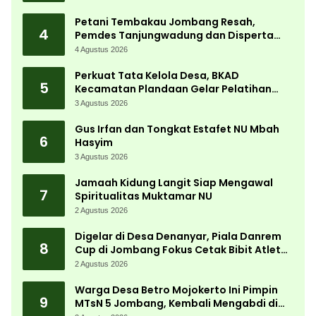
Petani Tembakau Jombang Resah,
4
Pemdes Tanjungwadung dan Disperta
Bergerak Cepat
4 Agustus 2026
Perkuat Tata Kelola Desa, BKAD
5
Kecamatan Plandaan Gelar Pelatihan
Aparatur Pemdes
3 Agustus 2026
Gus Irfan dan Tongkat Estafet NU Mbah
6
Hasyim
3 Agustus 2026
Jamaah Kidung Langit Siap Mengawal
7
Spiritualitas Muktamar NU
2 Agustus 2026
Digelar di Desa Denanyar, Piala Danrem
8
Cup di Jombang Fokus Cetak Bibit Atlet
Menembak Berprestasi
2 Agustus 2026
Warga Desa Betro Mojokerto Ini Pimpin
9
MTsN 5 Jombang, Kembali Mengabdi di