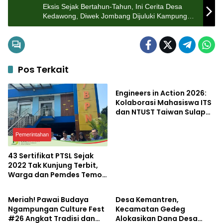
Eksis Sejak Bertahun-Tahun, Ini Cerita Desa
Kedawong, Diwek Jombang Dijuluki Kampung
Sentra Tape Ketan
Pos Terkait
Pendidikan
Engineers in Action 2026:
Kolaborasi Mahasiswa ITS
dan NTUST Taiwan Sulap
Desa Kemiri Menjadi
Laboratorium Inovasi
Pemerintahan
Berkelanjutan
43 Sertifikat PTSL Sejak
2022 Tak Kunjung Terbit,
Warga dan Pemdes Temon
Potensi
Lifestyle
Luruk Kantor BPN
Mojokerto
Meriah! Pawai Budaya
Desa Kemantren,
Ngampungan Culture Fest
Kecamatan Gedeg
#26 Angkat Tradisi dan
Alokasikan Dana Desa
Lifestyle
Pemerintahan