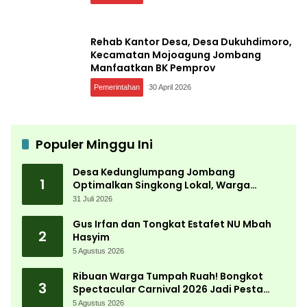
Rehab Kantor Desa, Desa Dukuhdimoro,
Kecamatan Mojoagung Jombang
Manfaatkan BK Pemprov
Pemerintahan
30 April 2026
Populer Minggu Ini
Desa Kedunglumpang Jombang
1
Optimalkan Singkong Lokal, Warga
Diajari Produksi Tepung Mocaf
31 Juli 2026
Gus Irfan dan Tongkat Estafet NU Mbah
2
Hasyim
5 Agustus 2026
Ribuan Warga Tumpah Ruah! Bongkot
3
Spectacular Carnival 2026 Jadi Pesta
Kemerdekaan Terbesar di Peterongan
5 Agustus 2026