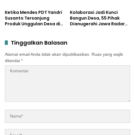
Potensi Desa
untuk Tanggulangi
Stunting
Ketika Mendes PDT Yandri
Kolaborasi Jadi Kunci
Susanto Tersanjung
Bangun Desa, 55 Pihak
Produk Unggulan Desa di
Dianugerahi Jawa Radar
Mojokerto, Tantang Ekspor
Mojokerto Award 2026
ke 49 Negara Jaringan
Kemendes
Tinggalkan Balasan
Alamat email Anda tidak akan dipublikasikan.
Ruas yang wajib
ditandai
*