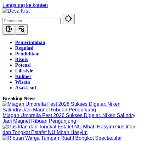
Langsung ke konten
Pemerintahan
Regulasi
Pendidikan
Bisnis
Potensi
Lifestyle
Kuliner
Wisata
Asal-Usul
Breaking News
Miagan Umbrella Fest 2026 Sukses Digelar, Niken Salindry
Jadi Magnet Ribuan Pengunjung
Gus Irfan
dan Tongkat Estafet NU Mbah Hasyim