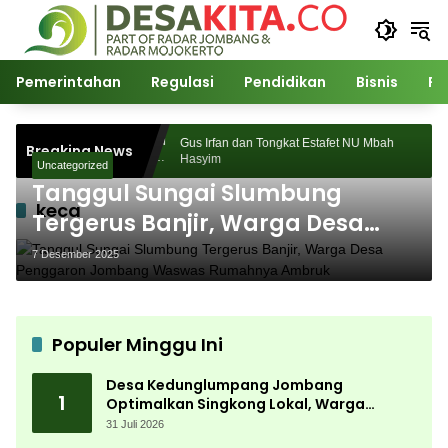
Langsung
ke
konten
Pemerintahan
Regulasi
Pendidikan
Bisnis
Po
Sukses Digelar,
Gus Irfan dan Tongkat Estafet NU Mbah
Breaking News
 Ribuan
Hasyim
Uncategorized
Tanggul Sungai Slumbung
keca
Tergerus Banjir, Warga Desa
Penggaron Jombang Waswas
7 Desember 2025
Rumahnya Ambruk
Populer Minggu Ini
Desa Kedunglumpang Jombang
1
Optimalkan Singkong Lokal, Warga
Diajari Produksi Tepung Mocaf
31 Juli 2026