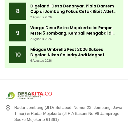
Digelar di Desa Denanyar, Piala Danrem
8
Cup di Jombang Fokus Cetak Bibit Atlet
Menembak Berprestasi
2 Agustus 2026
Warga Desa Betro Mojokerto Ini Pimpin
9
MTsN 5 Jombang, Kembali Mengabdi di
Almamater
2 Agustus 2026
Miagan Umbrella Fest 2026 Sukses
10
Digelar, Niken Salindry Jadi Magnet
Ribuan Pengunjung
6 Agustus 2026
Radar Jombang (Jl Dr Setiabudi Nomor 23, Jombang, Jawa
Timur) & Radar Mojokerto (Jl R A Basuni No 96 Jampirogo
Sooko Mojokerto 61361)