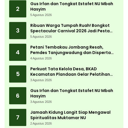
Gus Irfan dan Tongkat Estafet NU Mbah
2
Hasyim
5 Agustus 2026
Ribuan Warga Tumpah Ruah! Bongkot
3
Spectacular Carnival 2026 Jadi Pesta
Kemerdekaan Terbesar di Peterongan
5 Agustus 2026
Petani Tembakau Jombang Resah,
4
Pemdes Tanjungwadung dan Disperta
Bergerak Cepat
4 Agustus 2026
Perkuat Tata Kelola Desa, BKAD
5
Kecamatan Plandaan Gelar Pelatihan
Aparatur Pemdes
3 Agustus 2026
Gus Irfan dan Tongkat Estafet NU Mbah
6
Hasyim
3 Agustus 2026
Jamaah Kidung Langit Siap Mengawal
7
Spiritualitas Muktamar NU
2 Agustus 2026