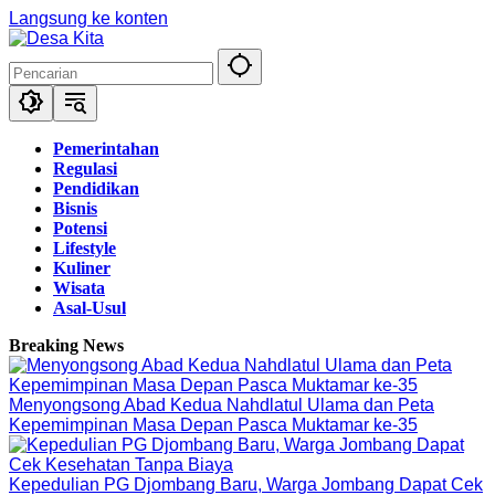
Langsung ke konten
Pemerintahan
Regulasi
Pendidikan
Bisnis
Potensi
Lifestyle
Kuliner
Wisata
Asal-Usul
Breaking News
Menyongsong Abad Kedua Nahdlatul Ulama dan Peta
Kepemimpinan Masa Depan Pasca Muktamar ke-35
Kepedulian PG Djombang Baru, Warga Jombang Dapat Cek