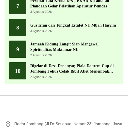
Perkuat Tata Kelola Desa, BKAD Kecamatan
7
Plandaan Gelar Pelatihan Aparatur Pemdes
3 Agustus 2026
Gus Irfan dan Tongkat Estafet NU Mbah Hasyim
8
3 Agustus 2026
Jamaah Kidung Langit Siap Mengawal
9
Spiritualitas Muktamar NU
2 Agustus 2026
Digelar di Desa Denanyar, Piala Danrem Cup di
10
Jombang Fokus Cetak Bibit Atlet Menembak
Berprestasi
2 Agustus 2026
Radar Jombang (Jl Dr Setiabudi Nomor 23, Jombang, Jawa