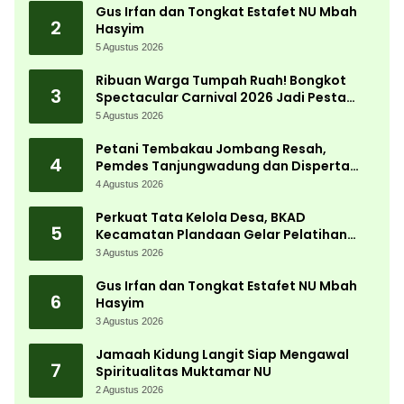
Gus Irfan dan Tongkat Estafet NU Mbah
2
Hasyim
5 Agustus 2026
Ribuan Warga Tumpah Ruah! Bongkot
3
Spectacular Carnival 2026 Jadi Pesta
Kemerdekaan Terbesar di Peterongan
5 Agustus 2026
Petani Tembakau Jombang Resah,
4
Pemdes Tanjungwadung dan Disperta
Bergerak Cepat
4 Agustus 2026
Perkuat Tata Kelola Desa, BKAD
5
Kecamatan Plandaan Gelar Pelatihan
Aparatur Pemdes
3 Agustus 2026
Gus Irfan dan Tongkat Estafet NU Mbah
6
Hasyim
3 Agustus 2026
Jamaah Kidung Langit Siap Mengawal
7
Spiritualitas Muktamar NU
2 Agustus 2026