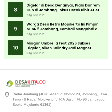
Digelar di Desa Denanyar, Piala Danrem
8
Cup di Jombang Fokus Cetak Bibit Atlet
Menembak Berprestasi
2 Agustus 2026
Warga Desa Betro Mojokerto Ini Pimpin
9
MTsN 5 Jombang, Kembali Mengabdi di
Almamater
2 Agustus 2026
Miagan Umbrella Fest 2026 Sukses
10
Digelar, Niken Salindry Jadi Magnet
Ribuan Pengunjung
6 Agustus 2026
Radar Jombang (Jl Dr Setiabudi Nomor 23, Jombang, Jawa
Timur) & Radar Mojokerto (Jl R A Basuni No 96 Jampirogo
Sooko Mojokerto 61361)