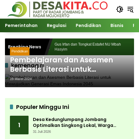
Langsung
ke
konten
Pemerintahan
Regulasi
Pendidikan
Bisnis
Po
ukses Digelar,
Gus Irfan dan Tongkat Estafet NU Mbah
Breaking News
Ribuan
Hasyim
Pendidikan
Pembelajaran dan Asesmen
kemenag ri
Berbasis Literasi untuk
Mewujudkan Generasi Emas
19 Maret 2024
Indonesia 2045
Populer Minggu Ini
Desa Kedunglumpang Jombang
1
Optimalkan Singkong Lokal, Warga
Diajari Produksi Tepung Mocaf
31 Juli 2026