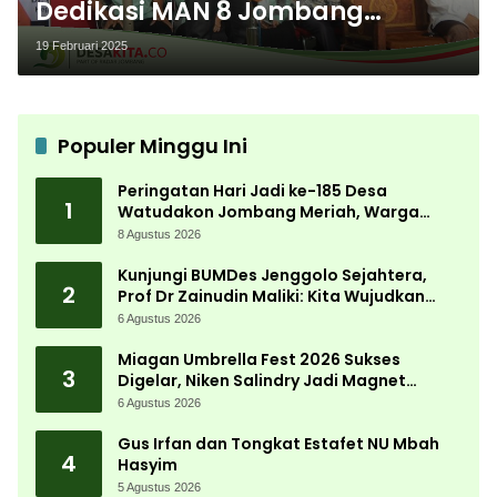
Dedikasi MAN 8 Jombang
Lahirkan Generasi Unggul
19 Februari 2025
Populer Minggu Ini
Peringatan Hari Jadi ke-185 Desa
1
Watudakon Jombang Meriah, Warga
Tumpek Blek Padati Karnaval Budaya
8 Agustus 2026
Kunjungi BUMDes Jenggolo Sejahtera,
2
Prof Dr Zainudin Maliki: Kita Wujudkan
Kemandirian Ekonomi dengan Potensi
6 Agustus 2026
Desa
Miagan Umbrella Fest 2026 Sukses
3
Digelar, Niken Salindry Jadi Magnet
Ribuan Pengunjung
6 Agustus 2026
Gus Irfan dan Tongkat Estafet NU Mbah
4
Hasyim
5 Agustus 2026