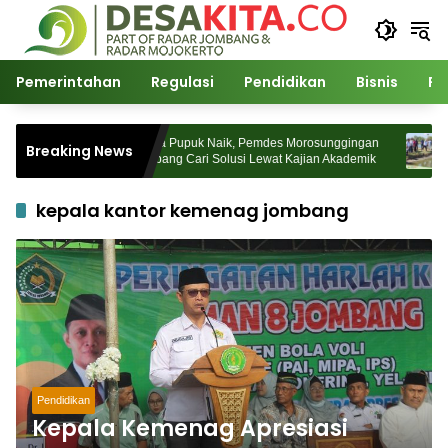
Langsung
ke
konten
Pemerintahan
Regulasi
Pendidikan
Bisnis
Po
udakon
Harga Pupuk Naik, Pemdes Morosunggingan
Kun
Breaking News
Padati
Jombang Cari Solusi Lewat Kajian Akademik
Dr Z
Kem
kepala kantor kemenag jombang
Pendidikan
Kepala Kemenag Apresiasi