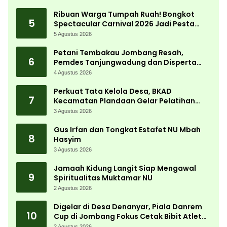
Ribuan Warga Tumpah Ruah! Bongkot
5
Spectacular Carnival 2026 Jadi Pesta
Kemerdekaan Terbesar di Peterongan
5 Agustus 2026
Petani Tembakau Jombang Resah,
6
Pemdes Tanjungwadung dan Disperta
Bergerak Cepat
4 Agustus 2026
Perkuat Tata Kelola Desa, BKAD
7
Kecamatan Plandaan Gelar Pelatihan
Aparatur Pemdes
3 Agustus 2026
Gus Irfan dan Tongkat Estafet NU Mbah
8
Hasyim
3 Agustus 2026
Jamaah Kidung Langit Siap Mengawal
9
Spiritualitas Muktamar NU
2 Agustus 2026
Digelar di Desa Denanyar, Piala Danrem
10
Cup di Jombang Fokus Cetak Bibit Atlet
Menembak Berprestasi
2 Agustus 2026