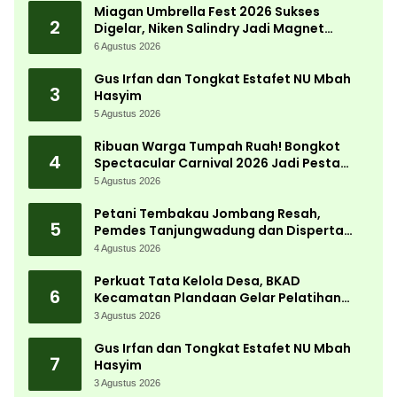
Miagan Umbrella Fest 2026 Sukses
2
Digelar, Niken Salindry Jadi Magnet
Ribuan Pengunjung
6 Agustus 2026
Gus Irfan dan Tongkat Estafet NU Mbah
3
Hasyim
5 Agustus 2026
Ribuan Warga Tumpah Ruah! Bongkot
4
Spectacular Carnival 2026 Jadi Pesta
Kemerdekaan Terbesar di Peterongan
5 Agustus 2026
Petani Tembakau Jombang Resah,
5
Pemdes Tanjungwadung dan Disperta
Bergerak Cepat
4 Agustus 2026
Perkuat Tata Kelola Desa, BKAD
6
Kecamatan Plandaan Gelar Pelatihan
Aparatur Pemdes
3 Agustus 2026
Gus Irfan dan Tongkat Estafet NU Mbah
7
Hasyim
3 Agustus 2026