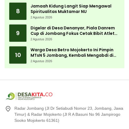
Jamaah Kidung Langit Siap Mengawal
8
Spiritualitas Muktamar NU
2 Agustus 2026
Digelar di Desa Denanyar, Piala Danrem
9
Cup di Jombang Fokus Cetak Bibit Atlet
Menembak Berprestasi
2 Agustus 2026
Warga Desa Betro Mojokerto Ini Pimpin
10
MTsN 5 Jombang, Kembali Mengabdi di
Almamater
2 Agustus 2026
Radar Jombang (Jl Dr Setiabudi Nomor 23, Jombang, Jawa
Timur) & Radar Mojokerto (Jl R A Basuni No 96 Jampirogo
Sooko Mojokerto 61361)