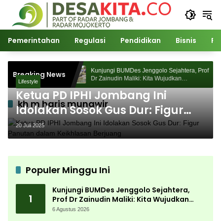
Langsung
ke
konten
Pemerintahan
Regulasi
Pendidikan
Bisnis
Po
Sejahtera, Prof
Kunjungi BUMDes Jenggolo Sejahtera, Prof
Breaking News
judkan
Dr Zainudin Maliki: Kita Wujudkan
Lifestyle
an Potensi Desa
Kemandirian Ekonomi dengan Potensi Desa
Ketua PD IPHI Jombang Ini
kh m haris munawir
Idolakan Sosok Gus Dur: Figur
Panutan dalam Keikhlasan
20 Juli 2025
Berjuang
Populer Minggu Ini
Kunjungi BUMDes Jenggolo Sejahtera,
1
Prof Dr Zainudin Maliki: Kita Wujudkan
Kemandirian Ekonomi dengan Potensi
6 Agustus 2026
Desa