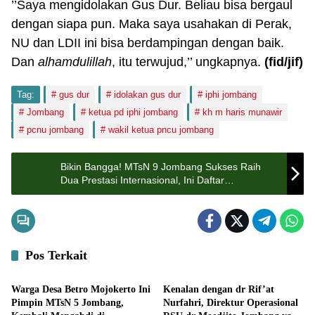
’’Saya mengidolakan Gus Dur. Beliau bisa bergaul
dengan siapa pun. Maka saya usahakan di Perak,
NU dan LDII ini bisa berdampingan dengan baik.
Dan
alhamdulillah
, itu terwujud,’’ ungkapnya.
(fid/jif)
Tag:
gus dur
idolakan gus dur
iphi jombang
Jombang
ketua pd iphi jombang
kh m haris munawir
pcnu jombang
wakil ketua pncu jombang
Bikin Bangga! MTsN 9 Jombang Sukses Raih
Dua Prestasi Internasional, Ini Daftar
Lengkapnya
Pos Terkait
Lifestyle
Lifestyle
Warga Desa Betro Mojokerto Ini
Kenalan dengan dr Rif’at
Pimpin MTsN 5 Jombang,
Nurfahri, Direktur Operasional