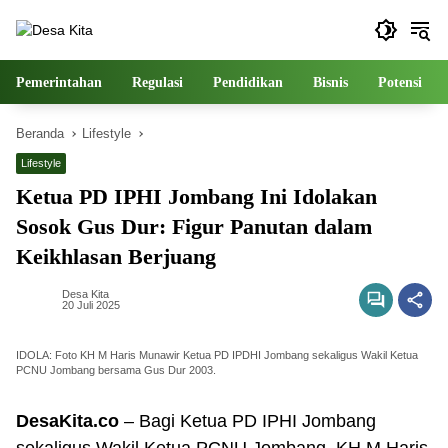
Langsung
ke
konten
Pemerintahan
Regulasi
Pendidikan
Bisnis
Potensi
Beranda
Lifestyle
Lifestyle
Ketua PD IPHI Jombang Ini Idolakan
Sosok Gus Dur: Figur Panutan dalam
Keikhlasan Berjuang
Desa Kita
20 Juli 2025
IDOLA: Foto KH M Haris Munawir Ketua PD IPDHI Jombang sekaligus Wakil Ketua
PCNU Jombang bersama Gus Dur 2003.
DesaKita.co
– Bagi Ketua PD IPHI Jombang