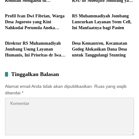
Kembali Mengabdi di
RSU dr Moedjito Jombang yang
Lifestyle
Lifestyle
Almamater
Utamakan Pelayanan Ilmiah
Profil Ivan Dwi Fibrian, Warga
RS Muhammadiyah Jombang
Desa Jogoroto yang Kini
Luncurkan Layanan Stem Cell,
Nahkodai Perumda Aneka
Ini Manfaatnya bagi Pasien
Lifestyle
Lifestyle
Usaha Seger Jombang
Direktur RS Muhammadiyah
Desa Kemantren, Kecamatan
Jombang Usung Layanan
Gedeg Alokasikan Dana Desa
Humanis, Ini Prioritas dr Iwan
untuk Tanggulangi Stunting
Hartono
Tinggalkan Balasan
Alamat email Anda tidak akan dipublikasikan.
Ruas yang wajib
ditandai
*