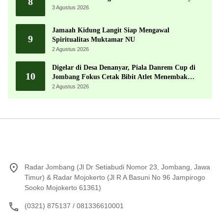
8
3 Agustus 2026
Jamaah Kidung Langit Siap Mengawal
9
Spiritualitas Muktamar NU
2 Agustus 2026
Digelar di Desa Denanyar, Piala Danrem Cup di
10
Jombang Fokus Cetak Bibit Atlet Menembak
Berprestasi
2 Agustus 2026
Radar Jombang (Jl Dr Setiabudi Nomor 23, Jombang, Jawa
Timur) & Radar Mojokerto (Jl R A Basuni No 96 Jampirogo
Sooko Mojokerto 61361)
(0321) 875137 / 081336610001