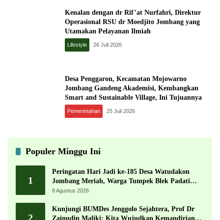
Kenalan dengan dr Rif’at Nurfahri, Direktur
Operasional RSU dr Moedjito Jombang yang
Utamakan Pelayanan Ilmiah
Lifestyle
26 Juli 2026
Desa Penggaron, Kecamatan Mojowarno
Jombang Gandeng Akademisi, Kembangkan
Smart and Sustainable Village, Ini Tujuannya
Pemerintahan
25 Juli 2026
Populer Minggu Ini
Peringatan Hari Jadi ke-185 Desa Watudakon
1
Jombang Meriah, Warga Tumpek Blek Padati
Karnaval Budaya
8 Agustus 2026
Kunjungi BUMDes Jenggolo Sejahtera, Prof Dr
2
Zainudin Maliki: Kita Wujudkan Kemandirian