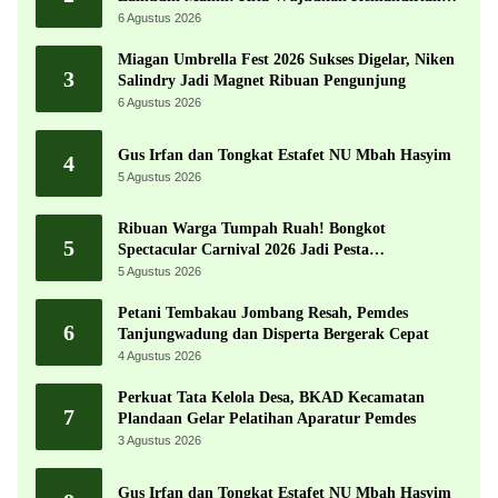
Ekonomi dengan Potensi Desa
6 Agustus 2026
Miagan Umbrella Fest 2026 Sukses Digelar, Niken
3
Salindry Jadi Magnet Ribuan Pengunjung
6 Agustus 2026
Gus Irfan dan Tongkat Estafet NU Mbah Hasyim
4
5 Agustus 2026
Ribuan Warga Tumpah Ruah! Bongkot
5
Spectacular Carnival 2026 Jadi Pesta
Kemerdekaan Terbesar di Peterongan
5 Agustus 2026
Petani Tembakau Jombang Resah, Pemdes
6
Tanjungwadung dan Disperta Bergerak Cepat
4 Agustus 2026
Perkuat Tata Kelola Desa, BKAD Kecamatan
7
Plandaan Gelar Pelatihan Aparatur Pemdes
3 Agustus 2026
Gus Irfan dan Tongkat Estafet NU Mbah Hasyim