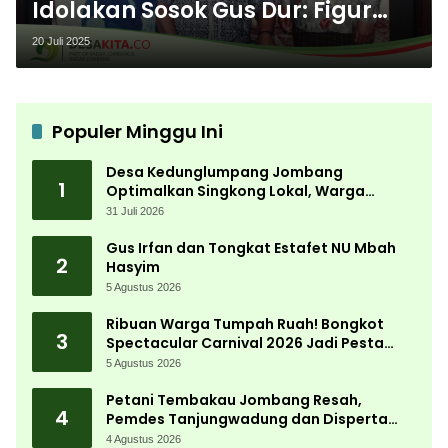
Idolakan Sosok Gus Dur: Figur
Panutan dalam Keikhlasan
20 Juli 2025
Berjuang
Populer Minggu Ini
Desa Kedunglumpang Jombang
1
Optimalkan Singkong Lokal, Warga
Diajari Produksi Tepung Mocaf
31 Juli 2026
Gus Irfan dan Tongkat Estafet NU Mbah
2
Hasyim
5 Agustus 2026
Ribuan Warga Tumpah Ruah! Bongkot
3
Spectacular Carnival 2026 Jadi Pesta
Kemerdekaan Terbesar di Peterongan
5 Agustus 2026
Petani Tembakau Jombang Resah,
4
Pemdes Tanjungwadung dan Disperta
Bergerak Cepat
4 Agustus 2026