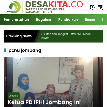
Langsung
ke
konten
Pemerintahan
Regulasi
Pendidikan
Bisnis
Po
es Digelar,
Gus Irfan dan Tongkat Estafet NU Mbah
Breaking News
uan
Hasyim
pcnu jombang
Lifestyle
Ketua PD IPHI Jombang Ini