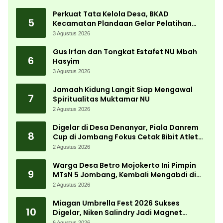
Perkuat Tata Kelola Desa, BKAD
5
Kecamatan Plandaan Gelar Pelatihan
Aparatur Pemdes
3 Agustus 2026
Gus Irfan dan Tongkat Estafet NU Mbah
6
Hasyim
3 Agustus 2026
Jamaah Kidung Langit Siap Mengawal
7
Spiritualitas Muktamar NU
2 Agustus 2026
Digelar di Desa Denanyar, Piala Danrem
8
Cup di Jombang Fokus Cetak Bibit Atlet
Menembak Berprestasi
2 Agustus 2026
Warga Desa Betro Mojokerto Ini Pimpin
9
MTsN 5 Jombang, Kembali Mengabdi di
Almamater
2 Agustus 2026
Miagan Umbrella Fest 2026 Sukses
10
Digelar, Niken Salindry Jadi Magnet
Ribuan Pengunjung
6 Agustus 2026