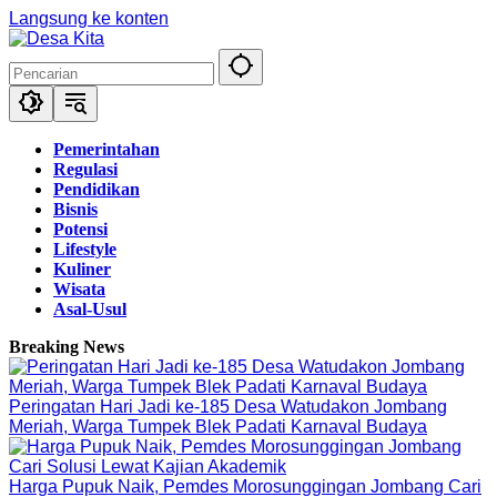
Langsung ke konten
Pemerintahan
Regulasi
Pendidikan
Bisnis
Potensi
Lifestyle
Kuliner
Wisata
Asal-Usul
Breaking News
Peringatan Hari Jadi ke-185 Desa Watudakon Jombang
Meriah, Warga Tumpek Blek Padati Karnaval Budaya
Harga Pupuk Naik, Pemdes Morosunggingan Jombang Cari