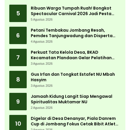
Ribuan Warga Tumpah Ruah! Bongkot
5
Spectacular Carnival 2026 Jadi Pesta
Kemerdekaan Terbesar di Peterongan
5 Agustus 2026
Petani Tembakau Jombang Resah,
6
Pemdes Tanjungwadung dan Disperta
Bergerak Cepat
4 Agustus 2026
Perkuat Tata Kelola Desa, BKAD
7
Kecamatan Plandaan Gelar Pelatihan
Aparatur Pemdes
3 Agustus 2026
Gus Irfan dan Tongkat Estafet NU Mbah
8
Hasyim
3 Agustus 2026
Jamaah Kidung Langit Siap Mengawal
9
Spiritualitas Muktamar NU
2 Agustus 2026
Digelar di Desa Denanyar, Piala Danrem
10
Cup di Jombang Fokus Cetak Bibit Atlet
Menembak Berprestasi
2 Agustus 2026