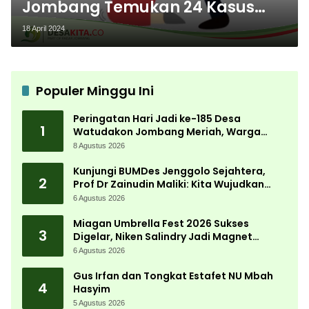
Jombang Temukan 24 Kasus
Kekerasan Terhadap
18 April 2024
Perempuan, Ini Penyebabnya
Populer Minggu Ini
Peringatan Hari Jadi ke-185 Desa
1
Watudakon Jombang Meriah, Warga
Tumpek Blek Padati Karnaval Budaya
8 Agustus 2026
Kunjungi BUMDes Jenggolo Sejahtera,
2
Prof Dr Zainudin Maliki: Kita Wujudkan
Kemandirian Ekonomi dengan Potensi
6 Agustus 2026
Desa
Miagan Umbrella Fest 2026 Sukses
3
Digelar, Niken Salindry Jadi Magnet
Ribuan Pengunjung
6 Agustus 2026
Gus Irfan dan Tongkat Estafet NU Mbah
4
Hasyim
5 Agustus 2026