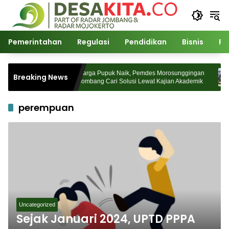
Langsung
ke
konten
Pemerintahan
Regulasi
Pendidikan
Bisnis
Po
a Watudakon
Harga Pupuk Naik, Pemdes Morosunggingan
Breaking News
lek Padati
Jombang Cari Solusi Lewat Kajian Akademik
perempuan
Uncategorized
Sejak Januari 2024, UPTD PPPA