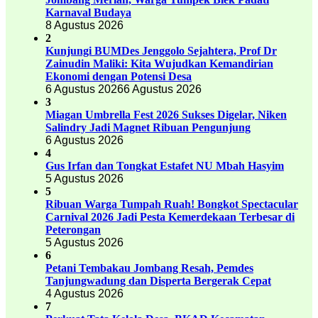
Karnaval Budaya
8 Agustus 2026
2
Kunjungi BUMDes Jenggolo Sejahtera, Prof Dr
Zainudin Maliki: Kita Wujudkan Kemandirian
Ekonomi dengan Potensi Desa
6 Agustus 2026
6 Agustus 2026
3
Miagan Umbrella Fest 2026 Sukses Digelar, Niken
Salindry Jadi Magnet Ribuan Pengunjung
6 Agustus 2026
4
Gus Irfan dan Tongkat Estafet NU Mbah Hasyim
5 Agustus 2026
5
Ribuan Warga Tumpah Ruah! Bongkot Spectacular
Carnival 2026 Jadi Pesta Kemerdekaan Terbesar di
Peterongan
5 Agustus 2026
6
Petani Tembakau Jombang Resah, Pemdes
Tanjungwadung dan Disperta Bergerak Cepat
4 Agustus 2026
7