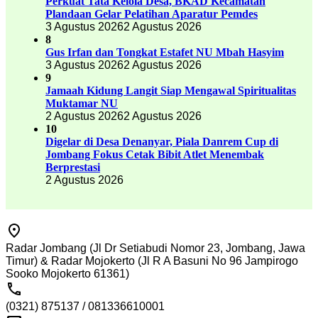
Perkuat Tata Kelola Desa, BKAD Kecamatan
Plandaan Gelar Pelatihan Aparatur Pemdes
3 Agustus 2026
2 Agustus 2026
8
Gus Irfan dan Tongkat Estafet NU Mbah Hasyim
3 Agustus 2026
2 Agustus 2026
9
Jamaah Kidung Langit Siap Mengawal Spiritualitas
Muktamar NU
2 Agustus 2026
2 Agustus 2026
10
Digelar di Desa Denanyar, Piala Danrem Cup di
Jombang Fokus Cetak Bibit Atlet Menembak
Berprestasi
2 Agustus 2026
Radar Jombang (Jl Dr Setiabudi Nomor 23, Jombang, Jawa
Timur) & Radar Mojokerto (Jl R A Basuni No 96 Jampirogo
Sooko Mojokerto 61361)
(0321) 875137 / 081336610001