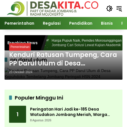
Langsung
ke
konten
Pemerintahan
Regulasi
Pendidikan
Bisnis
Po
85 Desa Watudakon
Harga Pupuk Naik, Pemdes Morosunggingan
Breaking News
mpek Blek Padati
Jombang Cari Solusi Lewat Kajian Akademik
Pemerintahan
Kenduri Ratusan Tumpeng, Cara
pp darul ulum
PP Darul Ulum di Desa
Kepuhdoko Tembelang
23 Oktober 2024
Jombang Peringati HSN 2024
Populer Minggu Ini
Peringatan Hari Jadi ke-185 Desa
1
Watudakon Jombang Meriah, Warga
Tumpek Blek Padati Karnaval Budaya
8 Agustus 2026