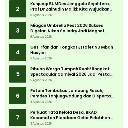
Kunjungi BUMDes Jenggolo Sejahtera,
2
Prof Dr Zainudin Maliki: Kita Wujudkan
Kemandirian Ekonomi dengan Potensi
6 Agustus 2026
Desa
Miagan Umbrella Fest 2026 Sukses
3
Digelar, Niken Salindry Jadi Magnet
Ribuan Pengunjung
6 Agustus 2026
Gus Irfan dan Tongkat Estafet NU Mbah
4
Hasyim
5 Agustus 2026
Ribuan Warga Tumpah Ruah! Bongkot
5
Spectacular Carnival 2026 Jadi Pesta
Kemerdekaan Terbesar di Peterongan
5 Agustus 2026
Petani Tembakau Jombang Resah,
6
Pemdes Tanjungwadung dan Disperta
Bergerak Cepat
4 Agustus 2026
Perkuat Tata Kelola Desa, BKAD
7
Kecamatan Plandaan Gelar Pelatihan
Aparatur Pemdes
3 Agustus 2026