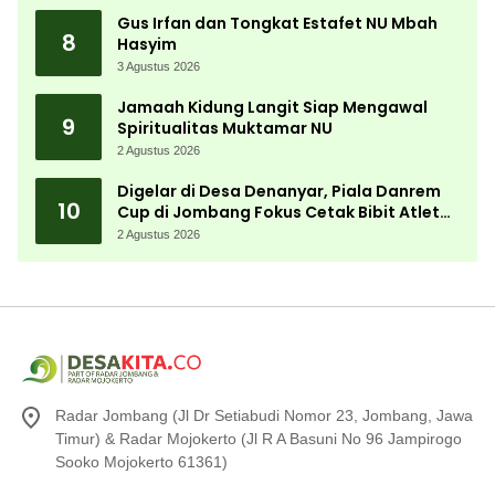
Gus Irfan dan Tongkat Estafet NU Mbah
8
Hasyim
3 Agustus 2026
Jamaah Kidung Langit Siap Mengawal
9
Spiritualitas Muktamar NU
2 Agustus 2026
Digelar di Desa Denanyar, Piala Danrem
10
Cup di Jombang Fokus Cetak Bibit Atlet
Menembak Berprestasi
2 Agustus 2026
Radar Jombang (Jl Dr Setiabudi Nomor 23, Jombang, Jawa
Timur) & Radar Mojokerto (Jl R A Basuni No 96 Jampirogo
Sooko Mojokerto 61361)