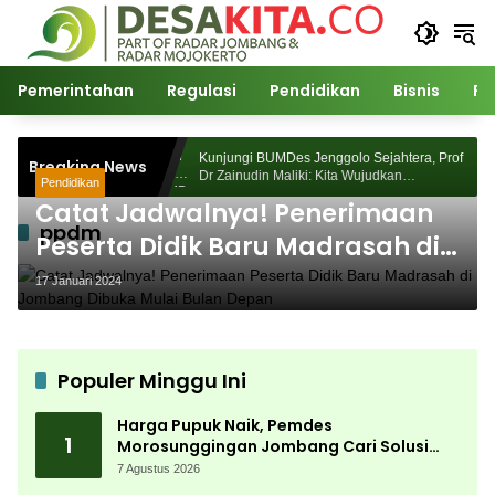
Langsung
ke
konten
Pemerintahan
Regulasi
Pendidikan
Bisnis
Po
 Morosunggingan
Kunjungi BUMDes Jenggolo Sejahtera, Prof
Breaking News
Kajian Akademik
Dr Zainudin Maliki: Kita Wujudkan
Pendidikan
Kemandirian Ekonomi dengan Potensi Desa
Catat Jadwalnya! Penerimaan
ppdm
Peserta Didik Baru Madrasah di
Jombang Dibuka Mulai Bulan
17 Januari 2024
Depan
Populer Minggu Ini
Harga Pupuk Naik, Pemdes
1
Morosunggingan Jombang Cari Solusi
Lewat Kajian Akademik
7 Agustus 2026