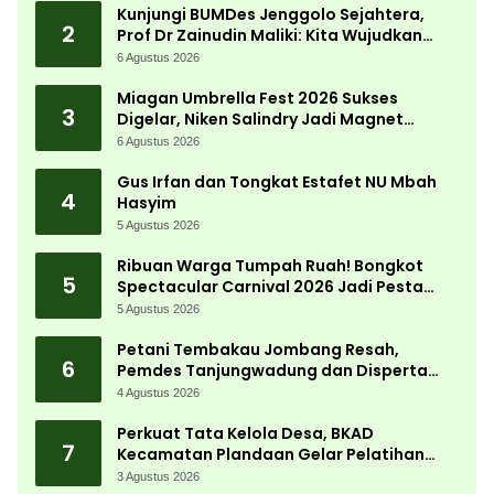
Kunjungi BUMDes Jenggolo Sejahtera,
2
Prof Dr Zainudin Maliki: Kita Wujudkan
Kemandirian Ekonomi dengan Potensi
6 Agustus 2026
Desa
Miagan Umbrella Fest 2026 Sukses
3
Digelar, Niken Salindry Jadi Magnet
Ribuan Pengunjung
6 Agustus 2026
Gus Irfan dan Tongkat Estafet NU Mbah
4
Hasyim
5 Agustus 2026
Ribuan Warga Tumpah Ruah! Bongkot
5
Spectacular Carnival 2026 Jadi Pesta
Kemerdekaan Terbesar di Peterongan
5 Agustus 2026
Petani Tembakau Jombang Resah,
6
Pemdes Tanjungwadung dan Disperta
Bergerak Cepat
4 Agustus 2026
Perkuat Tata Kelola Desa, BKAD
7
Kecamatan Plandaan Gelar Pelatihan
Aparatur Pemdes
3 Agustus 2026