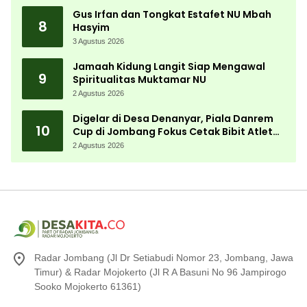
Gus Irfan dan Tongkat Estafet NU Mbah
8
Hasyim
3 Agustus 2026
Jamaah Kidung Langit Siap Mengawal
9
Spiritualitas Muktamar NU
2 Agustus 2026
Digelar di Desa Denanyar, Piala Danrem
10
Cup di Jombang Fokus Cetak Bibit Atlet
Menembak Berprestasi
2 Agustus 2026
Radar Jombang (Jl Dr Setiabudi Nomor 23, Jombang, Jawa
Timur) & Radar Mojokerto (Jl R A Basuni No 96 Jampirogo
Sooko Mojokerto 61361)