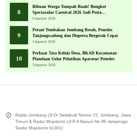
Ribuan Warga Tumpah Ruah! Bongkot
8
Spectacular Carnival 2026 Jadi Pesta
Kemerdekaan Terbesar di Peterongan
5 Agustus 2026
Petani Tembakau Jombang Resah, Pemdes
9
Tanjungwadung dan Disperta Bergerak Cepat
4 Agustus 2026
Perkuat Tata Kelola Desa, BKAD Kecamatan
10
Plandaan Gelar Pelatihan Aparatur Pemdes
3 Agustus 2026
Radar Jombang (Jl Dr Setiabudi Nomor 23, Jombang, Jawa
Timur) & Radar Mojokerto (Jl R A Basuni No 96 Jampirogo
Sooko Mojokerto 61361)