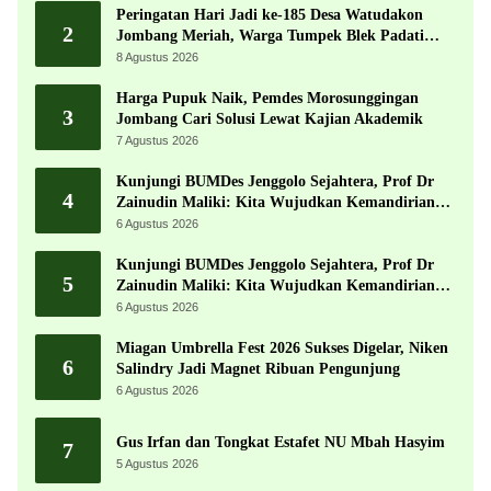
Peringatan Hari Jadi ke-185 Desa Watudakon
2
Jombang Meriah, Warga Tumpek Blek Padati
Karnaval Budaya
8 Agustus 2026
Harga Pupuk Naik, Pemdes Morosunggingan
3
Jombang Cari Solusi Lewat Kajian Akademik
7 Agustus 2026
Kunjungi BUMDes Jenggolo Sejahtera, Prof Dr
4
Zainudin Maliki: Kita Wujudkan Kemandirian
Ekonomi dengan Potensi Desa
6 Agustus 2026
Kunjungi BUMDes Jenggolo Sejahtera, Prof Dr
5
Zainudin Maliki: Kita Wujudkan Kemandirian
Ekonomi dengan Potensi Desa
6 Agustus 2026
Miagan Umbrella Fest 2026 Sukses Digelar, Niken
6
Salindry Jadi Magnet Ribuan Pengunjung
6 Agustus 2026
Gus Irfan dan Tongkat Estafet NU Mbah Hasyim
7
5 Agustus 2026