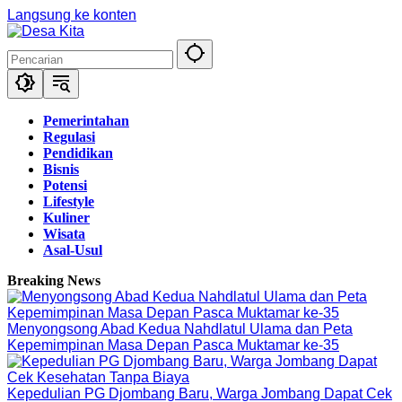
Langsung ke konten
Pemerintahan
Regulasi
Pendidikan
Bisnis
Potensi
Lifestyle
Kuliner
Wisata
Asal-Usul
Breaking News
Menyongsong Abad Kedua Nahdlatul Ulama dan Peta
Kepemimpinan Masa Depan Pasca Muktamar ke-35
Kepedulian PG Djombang Baru, Warga Jombang Dapat Cek