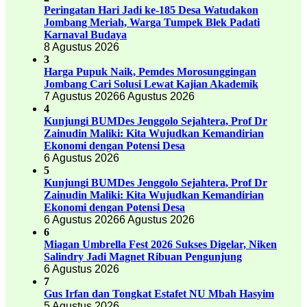
Peringatan Hari Jadi ke-185 Desa Watudakon
Jombang Meriah, Warga Tumpek Blek Padati
Karnaval Budaya
8 Agustus 2026
3
Harga Pupuk Naik, Pemdes Morosunggingan
Jombang Cari Solusi Lewat Kajian Akademik
7 Agustus 2026
6 Agustus 2026
4
Kunjungi BUMDes Jenggolo Sejahtera, Prof Dr
Zainudin Maliki: Kita Wujudkan Kemandirian
Ekonomi dengan Potensi Desa
6 Agustus 2026
5
Kunjungi BUMDes Jenggolo Sejahtera, Prof Dr
Zainudin Maliki: Kita Wujudkan Kemandirian
Ekonomi dengan Potensi Desa
6 Agustus 2026
6 Agustus 2026
6
Miagan Umbrella Fest 2026 Sukses Digelar, Niken
Salindry Jadi Magnet Ribuan Pengunjung
6 Agustus 2026
7
Gus Irfan dan Tongkat Estafet NU Mbah Hasyim
5 Agustus 2026