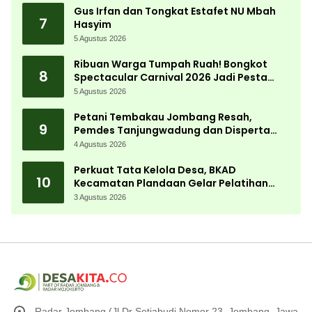
Gus Irfan dan Tongkat Estafet NU Mbah
7
Hasyim
5 Agustus 2026
Ribuan Warga Tumpah Ruah! Bongkot
8
Spectacular Carnival 2026 Jadi Pesta
Kemerdekaan Terbesar di Peterongan
5 Agustus 2026
Petani Tembakau Jombang Resah,
9
Pemdes Tanjungwadung dan Disperta
Bergerak Cepat
4 Agustus 2026
Perkuat Tata Kelola Desa, BKAD
10
Kecamatan Plandaan Gelar Pelatihan
Aparatur Pemdes
3 Agustus 2026
Radar Jombang (Jl Dr Setiabudi Nomor 23, Jombang, Jawa