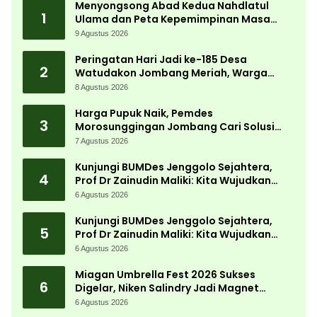
Menyongsong Abad Kedua Nahdlatul
1
Ulama dan Peta Kepemimpinan Masa
Depan Pasca Muktamar ke-35
9 Agustus 2026
Peringatan Hari Jadi ke-185 Desa
2
Watudakon Jombang Meriah, Warga
Tumpek Blek Padati Karnaval Budaya
8 Agustus 2026
Harga Pupuk Naik, Pemdes
3
Morosunggingan Jombang Cari Solusi
Lewat Kajian Akademik
7 Agustus 2026
Kunjungi BUMDes Jenggolo Sejahtera,
4
Prof Dr Zainudin Maliki: Kita Wujudkan
Kemandirian Ekonomi dengan Potensi
6 Agustus 2026
Desa
Kunjungi BUMDes Jenggolo Sejahtera,
5
Prof Dr Zainudin Maliki: Kita Wujudkan
Kemandirian Ekonomi dengan Potensi
6 Agustus 2026
Desa
Miagan Umbrella Fest 2026 Sukses
6
Digelar, Niken Salindry Jadi Magnet
Ribuan Pengunjung
6 Agustus 2026