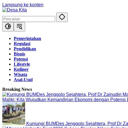
Langsung ke konten
Pemerintahan
Regulasi
Pendidikan
Bisnis
Potensi
Lifestyle
Kuliner
Wisata
Asal-Usul
Breaking News
Maliki: Kita Wujudkan Kemandirian Ekonomi dengan Potensi
Kunjungi BUMDes Jenggolo Sejahtera, Prof Dr Za