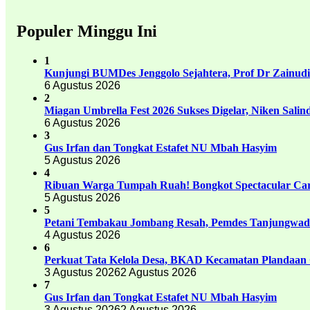
Populer Minggu Ini
1
Kunjungi BUMDes Jenggolo Sejahtera, Prof Dr Zainud
6 Agustus 2026
2
Miagan Umbrella Fest 2026 Sukses Digelar, Niken Sali
6 Agustus 2026
3
Gus Irfan dan Tongkat Estafet NU Mbah Hasyim
5 Agustus 2026
4
Ribuan Warga Tumpah Ruah! Bongkot Spectacular Carn
5 Agustus 2026
5
Petani Tembakau Jombang Resah, Pemdes Tanjungwadu
4 Agustus 2026
6
Perkuat Tata Kelola Desa, BKAD Kecamatan Plandaan 
3 Agustus 2026
2 Agustus 2026
7
Gus Irfan dan Tongkat Estafet NU Mbah Hasyim
3 Agustus 2026
2 Agustus 2026