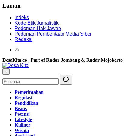
Laman
Indeks
Kode Etik Jurnalistik
Pedoman Hak Jawab
Pedoman Pemberitaan Media Siber
Redaksi
DesaKita.co | Part of Radar Jombang & Radar Mojokerto
×
Pemerintahan
Regulasi
Pendidikan
Bisnis
Potensi
Lifestyle
Kuliner
Wisata
Asal-Usul