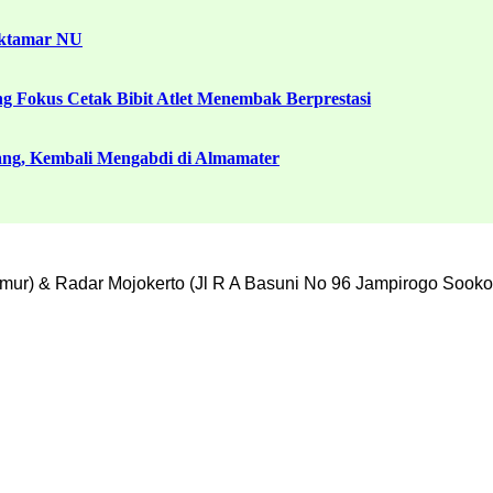
uktamar NU
g Fokus Cetak Bibit Atlet Menembak Berprestasi
ang, Kembali Mengabdi di Almamater
mur) & Radar Mojokerto (Jl R A Basuni No 96 Jampirogo Sooko