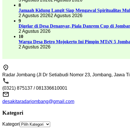
8
Jamaah Kidung Langit Siap Mengawal Spiritualitas M
2 Agustus 2026
2 Agustus 2026
9
Digelar di Desa Denanyar, Piala Danrem Cup di Jomban
2 Agustus 2026
10
Warga Desa Betro Mojokerto Ini Pimpin MTsN 5 Jomb
2 Agustus 2026
Radar Jombang (Jl Dr Setiabudi Nomor 23, Jombang, Jawa Ti
(0321) 875137 / 081336610001
desakitaradarjombang@gmail.com
Kategori
Kategori