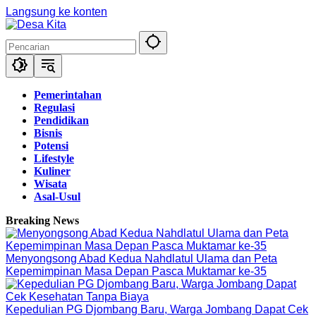
Langsung ke konten
Pemerintahan
Regulasi
Pendidikan
Bisnis
Potensi
Lifestyle
Kuliner
Wisata
Asal-Usul
Breaking News
Menyongsong Abad Kedua Nahdlatul Ulama dan Peta
Kepemimpinan Masa Depan Pasca Muktamar ke-35
Kepedulian PG Djombang Baru, Warga Jombang Dapat Cek