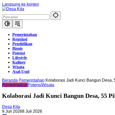
Langsung ke konten
Pemerintahan
Regulasi
Pendidikan
Bisnis
Potensi
Lifestyle
Kuliner
Wisata
Asal-Usul
Beranda
Pemerintahan
Kolaborasi Jadi Kunci Bangun Desa,
Pemerintahan
Potensi
Wisata
Kolaborasi Jadi Kunci Bangun Desa, 55 
Desa Kita
9 Juli 2026
8 Juli 2026