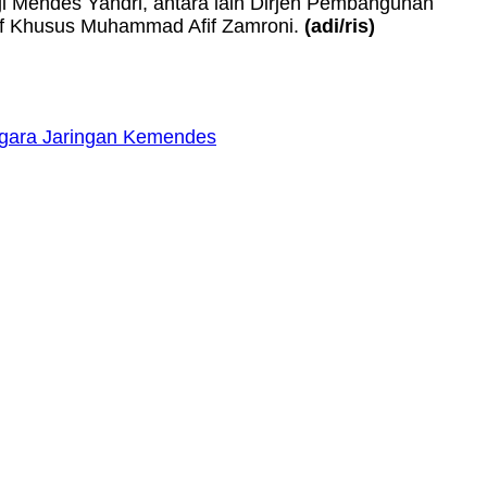
i Mendes Yandri, antara lain Dirjen Pembangunan
af Khusus Muhammad Afif Zamroni.
(adi/ris)
egara Jaringan Kemendes