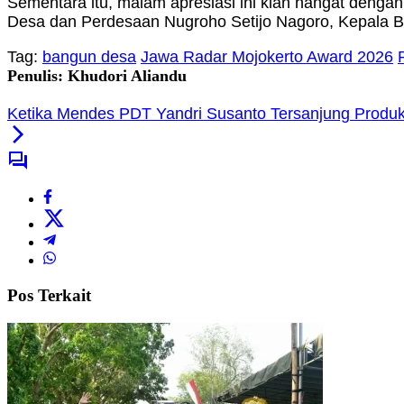
Sementara itu, malam apresiasi ini kian hangat deng
Desa dan Perdesaan Nugroho Setijo Nagoro, Kepala 
Tag:
bangun desa
Jawa Radar Mojokerto Award 2026
Penulis: Khudori Aliandu
Ketika Mendes PDT Yandri Susanto Tersanjung Produk
Pos Terkait