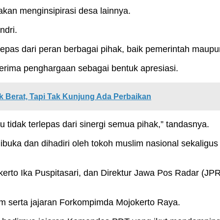
kan menginsipirasi desa lainnya.
ndri.
k lepas dari peran berbagai pihak, baik pemerintah maup
nerima penghargaan sebagai bentuk apresiasi.
Berat, Tapi Tak Kunjung Ada Perbaikan
 tidak terlepas dari sinergi semua pihak,” tandasnya.
dibuka dan dihadiri oleh tokoh muslim nasional sekal
erto Ika Puspitasari, dan Direktur Jawa Pos Radar (JP
im serta jajaran Forkompimda Mojokerto Raya.