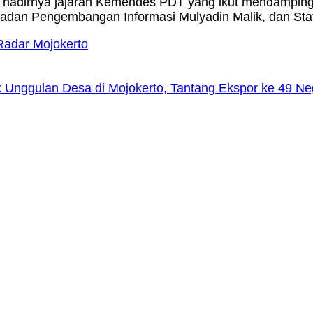
an hadirnya jajaran Kemendes PDT yang ikut mendamping
Badan Pengembangan Informasi Mulyadin Malik, dan St
Radar Mojokerto
 Unggulan Desa di Mojokerto, Tantang Ekspor ke 49 N