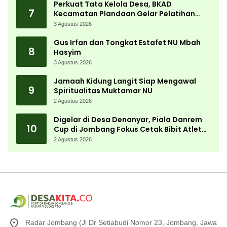
Perkuat Tata Kelola Desa, BKAD
7
Kecamatan Plandaan Gelar Pelatihan
Aparatur Pemdes
3 Agustus 2026
Gus Irfan dan Tongkat Estafet NU Mbah
8
Hasyim
3 Agustus 2026
Jamaah Kidung Langit Siap Mengawal
9
Spiritualitas Muktamar NU
2 Agustus 2026
Digelar di Desa Denanyar, Piala Danrem
10
Cup di Jombang Fokus Cetak Bibit Atlet
Menembak Berprestasi
2 Agustus 2026
Radar Jombang (Jl Dr Setiabudi Nomor 23, Jombang, Jawa