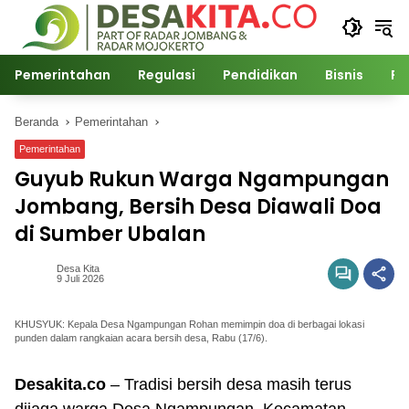
Langsung
ke
konten
Pemerintahan
Regulasi
Pendidikan
Bisnis
Po
Beranda
Pemerintahan
Pemerintahan
Guyub Rukun Warga Ngampungan
Jombang, Bersih Desa Diawali Doa
di Sumber Ubalan
Desa Kita
9 Juli 2026
KHUSYUK: Kepala Desa Ngampungan Rohan memimpin doa di berbagai lokasi
punden dalam rangkaian acara bersih desa, Rabu (17/6).
Desakita.co
– Tradisi bersih desa masih terus