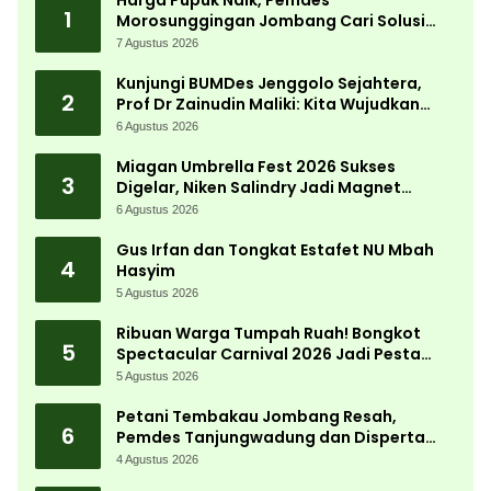
Harga Pupuk Naik, Pemdes
1
Morosunggingan Jombang Cari Solusi
Lewat Kajian Akademik
7 Agustus 2026
Kunjungi BUMDes Jenggolo Sejahtera,
2
Prof Dr Zainudin Maliki: Kita Wujudkan
Kemandirian Ekonomi dengan Potensi
6 Agustus 2026
Desa
Miagan Umbrella Fest 2026 Sukses
3
Digelar, Niken Salindry Jadi Magnet
Ribuan Pengunjung
6 Agustus 2026
Gus Irfan dan Tongkat Estafet NU Mbah
4
Hasyim
5 Agustus 2026
Ribuan Warga Tumpah Ruah! Bongkot
5
Spectacular Carnival 2026 Jadi Pesta
Kemerdekaan Terbesar di Peterongan
5 Agustus 2026
Petani Tembakau Jombang Resah,
6
Pemdes Tanjungwadung dan Disperta
Bergerak Cepat
4 Agustus 2026