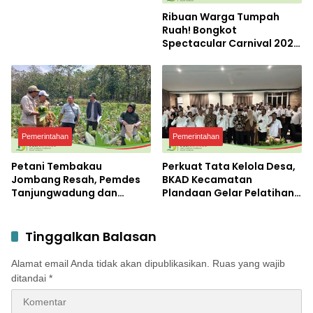
Ribuan Warga Tumpah
Ruah! Bongkot
Spectacular Carnival 2026
Jadi Pesta Kemerdekaan
Terbesar di Peterongan
Pemerintahan
Pemerintahan
Petani Tembakau
Perkuat Tata Kelola Desa,
Jombang Resah, Pemdes
BKAD Kecamatan
Tanjungwadung dan
Plandaan Gelar Pelatihan
Disperta Bergerak Cepat
Aparatur Pemdes
Tinggalkan Balasan
Alamat email Anda tidak akan dipublikasikan.
Ruas yang wajib
ditandai
*