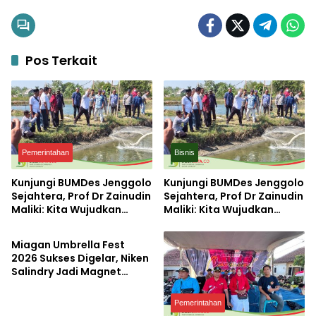
Pos Terkait
Pemerintahan
Bisnis
Kunjungi BUMDes Jenggolo
Kunjungi BUMDes Jenggolo
Sejahtera, Prof Dr Zainudin
Sejahtera, Prof Dr Zainudin
Maliki: Kita Wujudkan
Maliki: Kita Wujudkan
Pemerintahan
Kemandirian Ekonomi
Kemandirian Ekonomi
dengan Potensi Desa
dengan Potensi Desa
Miagan Umbrella Fest
2026 Sukses Digelar, Niken
Salindry Jadi Magnet
Ribuan Pengunjung
Pemerintahan