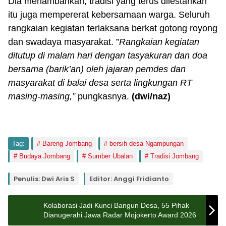
Dia menambahkan, tradisi yang terus dilestarikan
itu juga mempererat kebersamaan warga. Seluruh
rangkaian kegiatan terlaksana berkat gotong royong
dan swadaya masyarakat. ”
Rangkaian kegiatan
ditutup di malam hari dengan tasyakuran dan doa
bersama (barik’an) oleh jajaran pemdes dan
masyarakat di balai desa serta lingkungan RT
masing-masing,”
pungkasnya.
(dwi/naz)
Tag:
Bareng Jombang
bersih desa Ngampungan
Budaya Jombang
Sumber Ubalan
Tradisi Jombang
Penulis: Dwi Aris S
Editor: Anggi Fridianto
Kolaborasi Jadi Kunci Bangun Desa, 55 Pihak
Dianugerahi Jawa Radar Mojokerto Award 2026