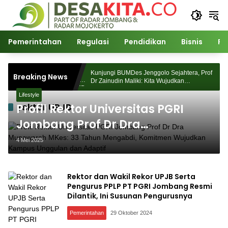
Langsung
ke
konten
Pemerintahan
Regulasi
Pendidikan
Bisnis
Po
Morosunggingan
Kunjungi BUMDes Jenggolo Sejahtera, Prof
Breaking News
ajian Akademik
Dr Zainudin Maliki: Kita Wujudkan
Kemandirian Ekonomi dengan Potensi Desa
Lifestyle
rektor UPJB
Profil Rektor Universitas PGRI
Jombang Prof Dr Dra
Munawaroh MKes: 33 Tahun
4 Mei 2025
Mengabdi, Komitmen Wujudkan
Kampus Unggulan dan Adaptif
Rektor dan Wakil Rekor UPJB Serta
Pengurus PPLP PT PGRI Jombang Resmi
Dilantik, Ini Susunan Pengurusnya
Pemerintahan
29 Oktober 2024