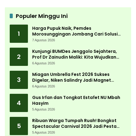
Populer Minggu Ini
Harga Pupuk Naik, Pemdes
1
Morosunggingan Jombang Cari Solusi
Lewat Kajian Akademik
7 Agustus 2026
Kunjungi BUMDes Jenggolo Sejahtera,
2
Prof Dr Zainudin Maliki: Kita Wujudkan
Kemandirian Ekonomi dengan Potensi
6 Agustus 2026
Desa
Miagan Umbrella Fest 2026 Sukses
3
Digelar, Niken Salindry Jadi Magnet
Ribuan Pengunjung
6 Agustus 2026
Gus Irfan dan Tongkat Estafet NU Mbah
4
Hasyim
5 Agustus 2026
Ribuan Warga Tumpah Ruah! Bongkot
5
Spectacular Carnival 2026 Jadi Pesta
Kemerdekaan Terbesar di Peterongan
5 Agustus 2026