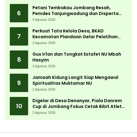
Petani Tembakau Jombang Resah,
6
Pemdes Tanjungwadung dan Disperta
Bergerak Cepat
4 Agustus 2026
Perkuat Tata Kelola Desa, BKAD
7
Kecamatan Plandaan Gelar Pelatihan
Aparatur Pemdes
3 Agustus 2026
Gus Irfan dan Tongkat Estafet NU Mbah
8
Hasyim
3 Agustus 2026
Jamaah Kidung Langit Siap Mengawal
9
Spiritualitas Muktamar NU
2 Agustus 2026
Digelar di Desa Denanyar, Piala Danrem
10
Cup di Jombang Fokus Cetak Bibit Atlet
Menembak Berprestasi
2 Agustus 2026