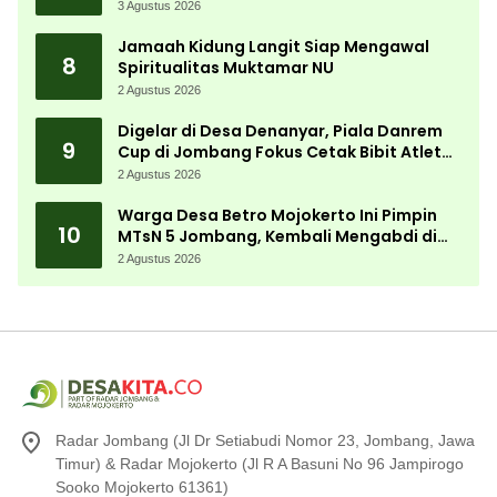
3 Agustus 2026
Jamaah Kidung Langit Siap Mengawal
8
Spiritualitas Muktamar NU
2 Agustus 2026
Digelar di Desa Denanyar, Piala Danrem
9
Cup di Jombang Fokus Cetak Bibit Atlet
Menembak Berprestasi
2 Agustus 2026
Warga Desa Betro Mojokerto Ini Pimpin
10
MTsN 5 Jombang, Kembali Mengabdi di
Almamater
2 Agustus 2026
Radar Jombang (Jl Dr Setiabudi Nomor 23, Jombang, Jawa
Timur) & Radar Mojokerto (Jl R A Basuni No 96 Jampirogo
Sooko Mojokerto 61361)