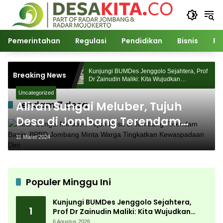
Langsung
ke
konten
Pemerintahan
Regulasi
Pendidikan
Bisnis
Po
ejahtera, Prof
Kunjungi BUMDes Jenggolo Sejahtera, Prof
Breaking News
udkan
Dr Zainudin Maliki: Kita Wujudkan
n Potensi Desa
Kemandirian Ekonomi dengan Potensi Desa
Uncategorized
rendam 7 desa
Aliran Sungai Meluber, Tujuh
Desa di Jombang Terendam
Banjir, BPBD Jombang Minta
11 Maret 2024
Warga Tingkatkan
Kewaspadaan Dini
Populer Minggu Ini
Kunjungi BUMDes Jenggolo Sejahtera,
1
Prof Dr Zainudin Maliki: Kita Wujudkan
Kemandirian Ekonomi dengan Potensi
6 Agustus 2026