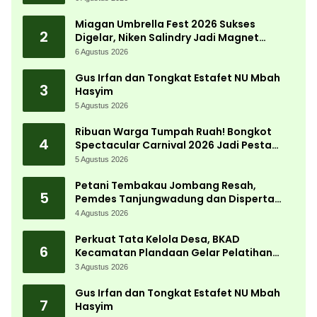
Desa
Miagan Umbrella Fest 2026 Sukses
2
Digelar, Niken Salindry Jadi Magnet
Ribuan Pengunjung
6 Agustus 2026
Gus Irfan dan Tongkat Estafet NU Mbah
3
Hasyim
5 Agustus 2026
Ribuan Warga Tumpah Ruah! Bongkot
4
Spectacular Carnival 2026 Jadi Pesta
Kemerdekaan Terbesar di Peterongan
5 Agustus 2026
Petani Tembakau Jombang Resah,
5
Pemdes Tanjungwadung dan Disperta
Bergerak Cepat
4 Agustus 2026
Perkuat Tata Kelola Desa, BKAD
6
Kecamatan Plandaan Gelar Pelatihan
Aparatur Pemdes
3 Agustus 2026
Gus Irfan dan Tongkat Estafet NU Mbah
7
Hasyim