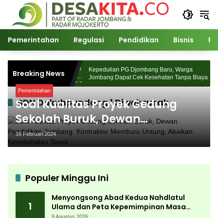
Langsung
ke
konten
Pemerintahan
Regulasi
Pendidikan
Bisnis
Po
ahdlatul Ulama
Kepedulian PG Djombang Baru, Warga
Breaking News
asa Depan Pasca
Jombang Dapat Cek Kesehatan Tanpa Biaya
Pemerintahan
SDN Dukuhpundong 1 Diwek rusak
Soal Kualitas Proyek Gedung
Sekolah Buruk, Dewan
Pendidikan Jombang:
16 Februari 2024
Kontraktor Memburu Untung,
Abaikan Keselamatan Siswa
Populer Minggu Ini
Menyongsong Abad Kedua Nahdlatul
1
Ulama dan Peta Kepemimpinan Masa
Depan Pasca Muktamar ke-35
9 Agustus 2026