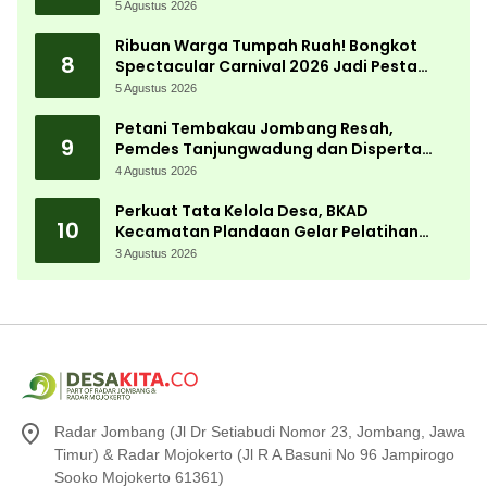
5 Agustus 2026
Ribuan Warga Tumpah Ruah! Bongkot
8
Spectacular Carnival 2026 Jadi Pesta
Kemerdekaan Terbesar di Peterongan
5 Agustus 2026
Petani Tembakau Jombang Resah,
9
Pemdes Tanjungwadung dan Disperta
Bergerak Cepat
4 Agustus 2026
Perkuat Tata Kelola Desa, BKAD
10
Kecamatan Plandaan Gelar Pelatihan
Aparatur Pemdes
3 Agustus 2026
Radar Jombang (Jl Dr Setiabudi Nomor 23, Jombang, Jawa
Timur) & Radar Mojokerto (Jl R A Basuni No 96 Jampirogo
Sooko Mojokerto 61361)