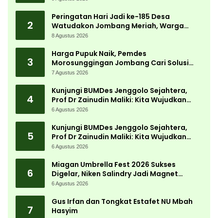
Peringatan Hari Jadi ke-185 Desa
2
Watudakon Jombang Meriah, Warga
Tumpek Blek Padati Karnaval Budaya
8 Agustus 2026
Harga Pupuk Naik, Pemdes
3
Morosunggingan Jombang Cari Solusi
Lewat Kajian Akademik
7 Agustus 2026
Kunjungi BUMDes Jenggolo Sejahtera,
4
Prof Dr Zainudin Maliki: Kita Wujudkan
Kemandirian Ekonomi dengan Potensi
6 Agustus 2026
Desa
Kunjungi BUMDes Jenggolo Sejahtera,
5
Prof Dr Zainudin Maliki: Kita Wujudkan
Kemandirian Ekonomi dengan Potensi
6 Agustus 2026
Desa
Miagan Umbrella Fest 2026 Sukses
6
Digelar, Niken Salindry Jadi Magnet
Ribuan Pengunjung
6 Agustus 2026
Gus Irfan dan Tongkat Estafet NU Mbah
7
Hasyim