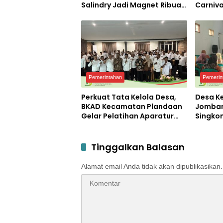
Salindry Jadi Magnet Ribuan
Carniva
Pengunjung
Kemerd
Petero
Pemerintahan
Pemerin
Perkuat Tata Kelola Desa,
Desa K
BKAD Kecamatan Plandaan
Jomban
Gelar Pelatihan Aparatur
Singko
Pemdes
Diajari
Mocaf
Tinggalkan Balasan
Alamat email Anda tidak akan dipublikasikan.