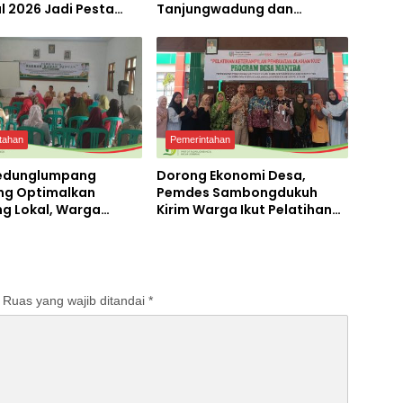
l 2026 Jadi Pesta
Tanjungwadung dan
ekaan Terbesar di
Disperta Bergerak Cepat
ngan
tahan
Pemerintahan
edunglumpang
Dorong Ekonomi Desa,
g Optimalkan
Pemdes Sambongdukuh
ng Lokal, Warga
Kirim Warga Ikut Pelatihan
 Produksi Tepung
UMKM Program WUB
Jombang
Ruas yang wajib ditandai
*