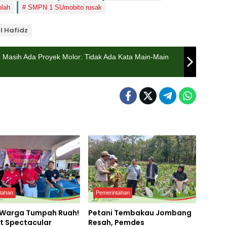
olah
SMPN 1 SUmobito rusak
ul Hafidz
4 Masih Ada Proyek Molor: Tidak Ada Kata Main-Main
tahan
Pemerintahan
 Warga Tumpah Ruah!
Petani Tembakau Jombang
t Spectacular
Resah, Pemdes