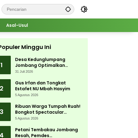
Asal-Usul
Populer Minggu Ini
Desa Kedunglumpang
1
Jombang Optimalkan
Singkong Lokal, Warga Diajari
31 Juli 2026
Produksi Tepung Mocaf
Gus Irfan dan Tongkat
2
Estafet NU Mbah Hasyim
5 Agustus 2026
Ribuan Warga Tumpah Ruah!
3
Bongkot Spectacular
Carnival 2026 Jadi Pesta
5 Agustus 2026
Kemerdekaan Terbesar di
Peterongan
Petani Tembakau Jombang
4
Resah, Pemdes