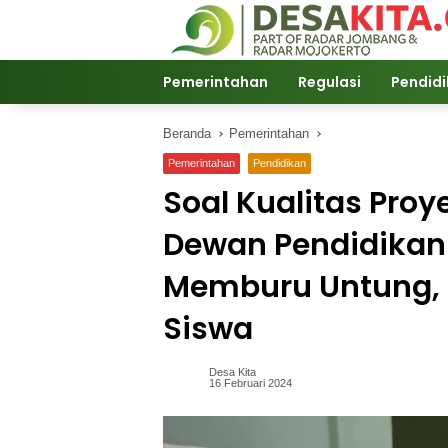
Langsung
ke
konten
Pemerintahan
Regulasi
Pendid
Beranda
Pemerintahan
Pemerintahan
Pendidikan
Soal Kualitas Pro
Dewan Pendidikan
Memburu Untung,
Siswa
Desa Kita
16 Februari 2024