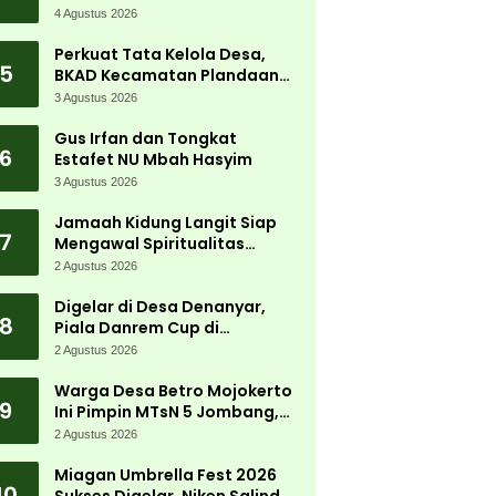
Tanjungwadung dan Disperta
4 Agustus 2026
Bergerak Cepat
Perkuat Tata Kelola Desa,
5
BKAD Kecamatan Plandaan
Gelar Pelatihan Aparatur
3 Agustus 2026
Pemdes
Gus Irfan dan Tongkat
6
Estafet NU Mbah Hasyim
3 Agustus 2026
Jamaah Kidung Langit Siap
7
Mengawal Spiritualitas
Muktamar NU
2 Agustus 2026
Digelar di Desa Denanyar,
8
Piala Danrem Cup di
Jombang Fokus Cetak Bibit
2 Agustus 2026
Atlet Menembak Berprestasi
Warga Desa Betro Mojokerto
9
Ini Pimpin MTsN 5 Jombang,
Kembali Mengabdi di
2 Agustus 2026
Almamater
Miagan Umbrella Fest 2026
10