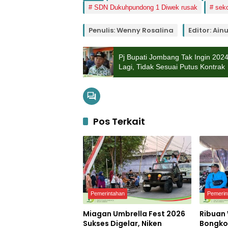
SDN Dukuhpundong 1 Diwek rusak
sek
Penulis: Wenny Rosalina
Editor: Ain
Pj Bupati Jombang Tak Ingin 202
Lagi, Tidak Sesuai Putus Kontrak
Pos Terkait
Pemerintahan
Pemerin
Miagan Umbrella Fest 2026
Ribuan
Sukses Digelar, Niken
Bongko