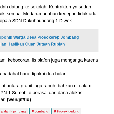
sudah datang ke sekolah. Kontraktornya sudah
rbaiki semua. Mudah-mudahan kedepan tidak ada
h, kepala SDN Dukuhpundong 1 Diwek.
oponik Warga Desa Plosokerep Jombang
lan Hasilkan Cuan Jutaan Rupiah
ami kebocoran, lis plafon juga menganga karena
padahal baru dipakai dua bulan.
nat antara granit juga rapuh, bahkan di dalam
N 1 Sumobito berasal dari dana alokasi
iar.
(wen/jif/fid)
s p dan k jombang
Jombang
Proyek gedung