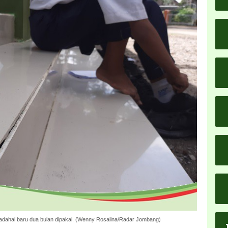
ahal baru dua bulan dipakai. (Wenny Rosalina/Radar Jombang)