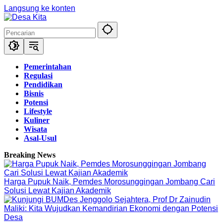
Langsung ke konten
Pemerintahan
Regulasi
Pendidikan
Bisnis
Potensi
Lifestyle
Kuliner
Wisata
Asal-Usul
Breaking News
Harga Pupuk Naik, Pemdes Morosunggingan Jombang Cari
Solusi Lewat Kajian Akademik