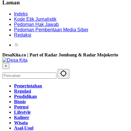
Laman
Indeks
Kode Etik Jurnalistik
Pedoman Hak Jawab
Pedoman Pemberitaan Media Siber
Redaksi
DesaKita.co | Part of Radar Jombang & Radar Mojokerto
×
Pemerintahan
Regulasi
Pendidikan
Bisnis
Potensi
Lifestyle
Kuliner
Wisata
Asal-Usul