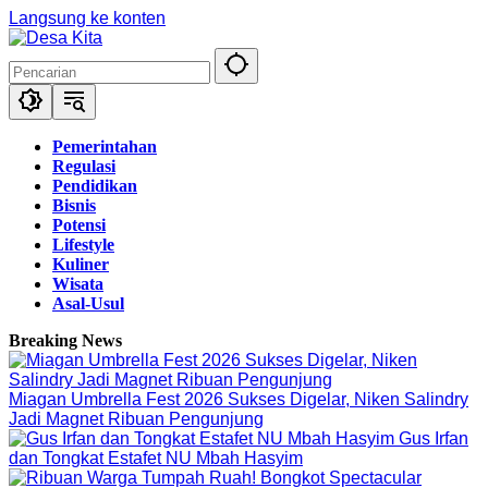
Langsung ke konten
Pemerintahan
Regulasi
Pendidikan
Bisnis
Potensi
Lifestyle
Kuliner
Wisata
Asal-Usul
Breaking News
Miagan Umbrella Fest 2026 Sukses Digelar, Niken Salindry
Jadi Magnet Ribuan Pengunjung
Gus Irfan
dan Tongkat Estafet NU Mbah Hasyim