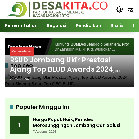
Langsung
ke
konten
Pemerintahan
Regulasi
Pendidikan
Bisnis
Po
Morosunggingan
Kunjungi BUMDes Jenggolo Sejahtera, Prof
Breaking News
ajian Akademik
Dr Zainudin Maliki: Kita Wujudkan
Pemerintahan
Kemandirian Ekonomi dengan Potensi Desa
RSUD Jombang Ukir Prestasi
top ceo
Ajang Top BLUD Awards 2024,
Raih Bintang 5 dan Top CEO BLUD
22 Maret 2024
Populer Minggu Ini
Harga Pupuk Naik, Pemdes
1
Morosunggingan Jombang Cari Solusi
Lewat Kajian Akademik
7 Agustus 2026