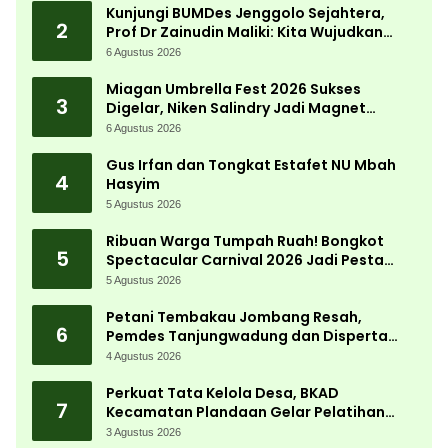
Kunjungi BUMDes Jenggolo Sejahtera,
2
Prof Dr Zainudin Maliki: Kita Wujudkan
Kemandirian Ekonomi dengan Potensi
6 Agustus 2026
Desa
Miagan Umbrella Fest 2026 Sukses
3
Digelar, Niken Salindry Jadi Magnet
Ribuan Pengunjung
6 Agustus 2026
Gus Irfan dan Tongkat Estafet NU Mbah
4
Hasyim
5 Agustus 2026
Ribuan Warga Tumpah Ruah! Bongkot
5
Spectacular Carnival 2026 Jadi Pesta
Kemerdekaan Terbesar di Peterongan
5 Agustus 2026
Petani Tembakau Jombang Resah,
6
Pemdes Tanjungwadung dan Disperta
Bergerak Cepat
4 Agustus 2026
Perkuat Tata Kelola Desa, BKAD
7
Kecamatan Plandaan Gelar Pelatihan
Aparatur Pemdes
3 Agustus 2026