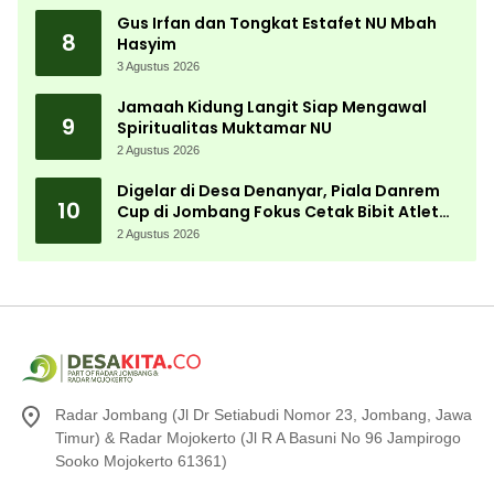
Gus Irfan dan Tongkat Estafet NU Mbah
8
Hasyim
3 Agustus 2026
Jamaah Kidung Langit Siap Mengawal
9
Spiritualitas Muktamar NU
2 Agustus 2026
Digelar di Desa Denanyar, Piala Danrem
10
Cup di Jombang Fokus Cetak Bibit Atlet
Menembak Berprestasi
2 Agustus 2026
Radar Jombang (Jl Dr Setiabudi Nomor 23, Jombang, Jawa
Timur) & Radar Mojokerto (Jl R A Basuni No 96 Jampirogo
Sooko Mojokerto 61361)