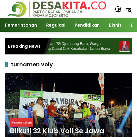
Langsung
ke
konten
Pemerintahan
Regulasi
Pendidikan
Bisnis
Po
ama
Kepedulian PG Djombang Baru, Warga
Pimpi
Breaking News
sca
Jombang Dapat Cek Kesehatan Tanpa Biaya
Pembi
turnamen voly
Pemerintahan
Diikuti 32 Klub Voli Se Jawa