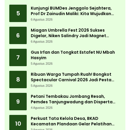
Desa
Kunjungi BUMDes Jenggolo Sejahtera,
5
Prof Dr Zainudin Maliki: Kita Wujudkan
Kemandirian Ekonomi dengan Potensi
6 Agustus 2026
Desa
Miagan Umbrella Fest 2026 Sukses
6
Digelar, Niken Salindry Jadi Magnet
Ribuan Pengunjung
6 Agustus 2026
Gus Irfan dan Tongkat Estafet NU Mbah
7
Hasyim
5 Agustus 2026
Ribuan Warga Tumpah Ruah! Bongkot
8
Spectacular Carnival 2026 Jadi Pesta
Kemerdekaan Terbesar di Peterongan
5 Agustus 2026
Petani Tembakau Jombang Resah,
9
Pemdes Tanjungwadung dan Disperta
Bergerak Cepat
4 Agustus 2026
Perkuat Tata Kelola Desa, BKAD
10
Kecamatan Plandaan Gelar Pelatihan
Aparatur Pemdes
3 Agustus 2026