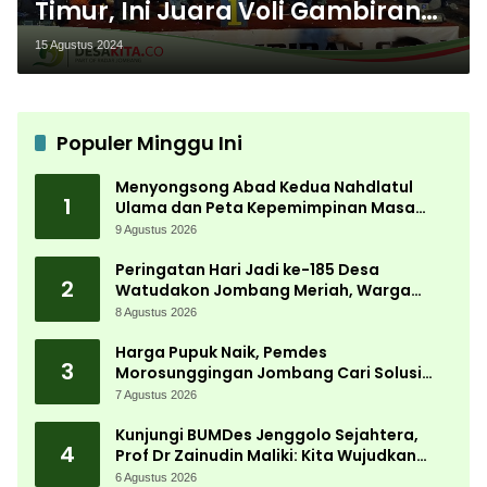
Timur, Ini Juara Voli Gambiran
Cup II 2024
15 Agustus 2024
Populer Minggu Ini
Menyongsong Abad Kedua Nahdlatul
1
Ulama dan Peta Kepemimpinan Masa
Depan Pasca Muktamar ke-35
9 Agustus 2026
Peringatan Hari Jadi ke-185 Desa
2
Watudakon Jombang Meriah, Warga
Tumpek Blek Padati Karnaval Budaya
8 Agustus 2026
Harga Pupuk Naik, Pemdes
3
Morosunggingan Jombang Cari Solusi
Lewat Kajian Akademik
7 Agustus 2026
Kunjungi BUMDes Jenggolo Sejahtera,
4
Prof Dr Zainudin Maliki: Kita Wujudkan
Kemandirian Ekonomi dengan Potensi
6 Agustus 2026