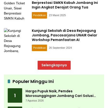
Berprestasi SMKN Kabuh Jombang Ini
Ingin Angkat Derajat Orang Tua
Pendidikan
23 Maret 2025
Kunjungi Sekolah di Desa Rejoagung
Jombang, Pascasarjana UNAIR Gelar
Workshop Pemanfaatan AI
Pendidikan
26 September 2024
Selengkapnya
Populer Minggu Ini
Harga Pupuk Naik, Pemdes
1
Morosunggingan Jombang Cari Solusi
Lewat Kajian Akademik
7 Agustus 2026