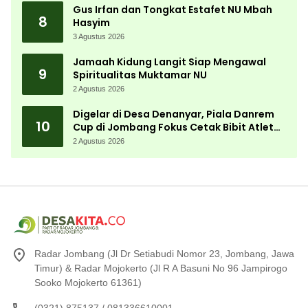
Gus Irfan dan Tongkat Estafet NU Mbah
8
Hasyim
3 Agustus 2026
Jamaah Kidung Langit Siap Mengawal
9
Spiritualitas Muktamar NU
2 Agustus 2026
Digelar di Desa Denanyar, Piala Danrem
10
Cup di Jombang Fokus Cetak Bibit Atlet
Menembak Berprestasi
2 Agustus 2026
Radar Jombang (Jl Dr Setiabudi Nomor 23, Jombang, Jawa
Timur) & Radar Mojokerto (Jl R A Basuni No 96 Jampirogo
Sooko Mojokerto 61361)