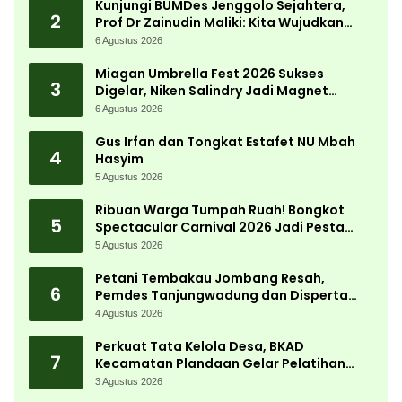
Kunjungi BUMDes Jenggolo Sejahtera,
2
Prof Dr Zainudin Maliki: Kita Wujudkan
Kemandirian Ekonomi dengan Potensi
6 Agustus 2026
Desa
Miagan Umbrella Fest 2026 Sukses
3
Digelar, Niken Salindry Jadi Magnet
Ribuan Pengunjung
6 Agustus 2026
Gus Irfan dan Tongkat Estafet NU Mbah
4
Hasyim
5 Agustus 2026
Ribuan Warga Tumpah Ruah! Bongkot
5
Spectacular Carnival 2026 Jadi Pesta
Kemerdekaan Terbesar di Peterongan
5 Agustus 2026
Petani Tembakau Jombang Resah,
6
Pemdes Tanjungwadung dan Disperta
Bergerak Cepat
4 Agustus 2026
Perkuat Tata Kelola Desa, BKAD
7
Kecamatan Plandaan Gelar Pelatihan
Aparatur Pemdes
3 Agustus 2026