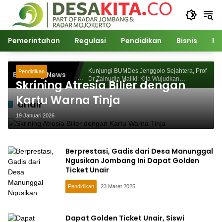
Langsung
ke
konten
Pemerintahan
Regulasi
Pendidikan
Bisnis
Po
orosunggingan
Kunjungi BUMDes Jenggolo Sejahtera, Prof
Pendidikan
Breaking News
ajian Akademik
Dr Zainudin Maliki: Kita Wujudkan
Skrining Atresia Bilier dengan
Kemandirian Ekonomi dengan Potensi Desa
Kartu Warna Tinja
unair
19 Januari 2026
Berprestasi, Gadis dari Desa Manunggal
Ngusikan Jombang Ini Dapat Golden
Ticket Unair
Pendidikan
23 Maret 2025
Dapat Golden Ticket Unair, Siswi