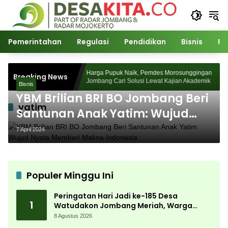
Langsung
ke
konten
Pemerintahan
Regulasi
Pendidikan
Bisnis
Po
Desa Watudakon
Harga Pupuk Naik, Pemdes Morosunggingan
Breaking News
k Blek Padati
Jombang Cari Solusi Lewat Kajian Akademik
Bisnis
YBM Brilian BRI BO Jombang Beri
yatim
Santunan Anak Yatim: Wujud
Nyata Memberi Makna
7 April 2024
Indonesia
Populer Minggu Ini
Peringatan Hari Jadi ke-185 Desa
1
Watudakon Jombang Meriah, Warga
Tumpek Blek Padati Karnaval Budaya
8 Agustus 2026