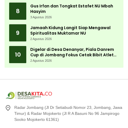
Gus Irfan dan Tongkat Estafet NU Mbah
8
Hasyim
3 Agustus 2026
Jamaah Kidung Langit Siap Mengawal
9
Spiritualitas Muktamar NU
2 Agustus 2026
Digelar di Desa Denanyar, Piala Danrem
10
Cup di Jombang Fokus Cetak Bibit Atlet
Menembak Berprestasi
2 Agustus 2026
Radar Jombang (Jl Dr Setiabudi Nomor 23, Jombang, Jawa
Timur) & Radar Mojokerto (Jl R A Basuni No 96 Jampirogo
Sooko Mojokerto 61361)