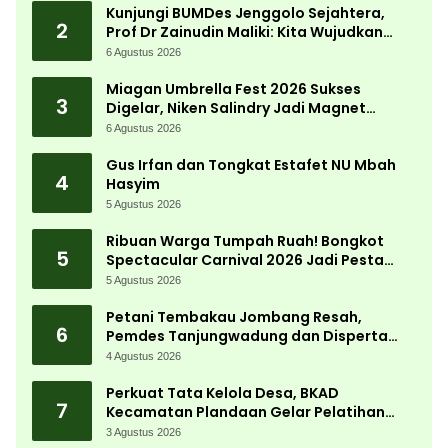
Kunjungi BUMDes Jenggolo Sejahtera,
2
Prof Dr Zainudin Maliki: Kita Wujudkan
Kemandirian Ekonomi dengan Potensi
6 Agustus 2026
Desa
Miagan Umbrella Fest 2026 Sukses
3
Digelar, Niken Salindry Jadi Magnet
Ribuan Pengunjung
6 Agustus 2026
Gus Irfan dan Tongkat Estafet NU Mbah
4
Hasyim
5 Agustus 2026
Ribuan Warga Tumpah Ruah! Bongkot
5
Spectacular Carnival 2026 Jadi Pesta
Kemerdekaan Terbesar di Peterongan
5 Agustus 2026
Petani Tembakau Jombang Resah,
6
Pemdes Tanjungwadung dan Disperta
Bergerak Cepat
4 Agustus 2026
Perkuat Tata Kelola Desa, BKAD
7
Kecamatan Plandaan Gelar Pelatihan
Aparatur Pemdes
3 Agustus 2026