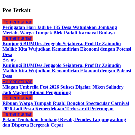
Pos Terkait
Pemerintahan
Peringatan Hari Jadi ke-185 Desa Watudakon Jombang
Meriah, Warga Tumpek Blek Padati Karnaval Budaya
Pemerintahan
Kunjungi BUMDes Jenggolo Sejahtera, Prof Dr Zainudin
Maliki: Kita Wujudkan Kemandirian Ekonomi dengan Potensi
Desa
Bisnis
Kunjungi BUMDes Jenggolo Sejahtera, Prof Dr Zainudin
Maliki: Kita Wujudkan Kemandirian Ekonomi dengan Potensi
Desa
Pemerintahan
Miagan Umbrella Fest 2026 Sukses Digelar, Niken Salindry
Jadi Magnet Ribuan Pengunjung
Pemerintahan
Ribuan Warga Tumpah Ruah! Bongkot Spectacular Carnival
2026 Jadi Pesta Kemerdekaan Terbesar di Peterongan
Pemerintahan
Petani Tembakau Jombang Resah, Pemdes Tanjungwadung
dan Disperta Bergerak Cepat