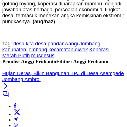
gotong royong, koperasi diharapkan mampu menjadi
jawaban atas berbagai persoalan ekonomi di tingkat
desa, termasuk menekan angka kemiskinan ekstrem,”
pungkasnya.
(ang/naz)
Tag:
desa kita
desa pandanwangi
Jombang
kabupaten jombang
kecamatan diwek
Koperasi
Merah Putih
musdesus
Penulis: Anggi Fridianto
Editor: Anggi Fridianto
Hujan Deras, Bikin Bangunan TPJ di Desa Asemgede
Jombang Ambrol