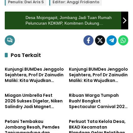
Penulis: Dwi Aris S
Editor: Anggi Fridianto
Desa Mojongapit, Jombang Jadi Tuan Rumah
Peluncuran KDKMP, Komitmen Dukung
Pemberdayaaan Ekonomi Desa
Pos Terkait
Pemerintahan
Bisnis
Kunjungi BUMDes Jenggolo
Kunjungi BUMDes Jenggolo
Sejahtera, Prof Dr Zainudin
Sejahtera, Prof Dr Zainudin
Maliki: Kita Wujudkan
Maliki: Kita Wujudkan
Pemerintahan
Pemerintahan
Kemandirian Ekonomi
Kemandirian Ekonomi
dengan Potensi Desa
dengan Potensi Desa
Miagan Umbrella Fest
Ribuan Warga Tumpah
2026 Sukses Digelar, Niken
Ruah! Bongkot
Salindry Jadi Magnet
Spectacular Carnival 2026
Pemerintahan
Pemerintahan
Ribuan Pengunjung
Jadi Pesta Kemerdekaan
Terbesar di Peterongan
Petani Tembakau
Perkuat Tata Kelola Desa,
Jombang Resah, Pemdes
BKAD Kecamatan
Tanjungwadung dan
Plandaan Gelar Pelatihan