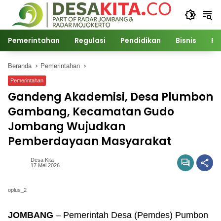
Langsung
ke
konten
Pemerintahan
Regulasi
Pendidikan
Bisnis
Po
Beranda
Pemerintahan
Pemerintahan
Gandeng Akademisi, Desa Plumbon
Gambang, Kecamatan Gudo
Jombang Wujudkan
Pemberdayaan Masyarakat
Desa Kita
17 Mei 2026
oplus_2
JOMBANG
– Pemerintah Desa (Pemdes) Pumbon