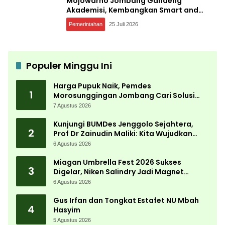
Mojowarno Jombang Gandeng
Akademisi, Kembangkan Smart and
Sustainable Village, Ini Tujuannya
Pemerintahan
25 Juli 2026
Populer Minggu Ini
Harga Pupuk Naik, Pemdes
1
Morosunggingan Jombang Cari Solusi
Lewat Kajian Akademik
7 Agustus 2026
Kunjungi BUMDes Jenggolo Sejahtera,
2
Prof Dr Zainudin Maliki: Kita Wujudkan
Kemandirian Ekonomi dengan Potensi
6 Agustus 2026
Desa
Miagan Umbrella Fest 2026 Sukses
3
Digelar, Niken Salindry Jadi Magnet
Ribuan Pengunjung
6 Agustus 2026
Gus Irfan dan Tongkat Estafet NU Mbah
4
Hasyim
5 Agustus 2026