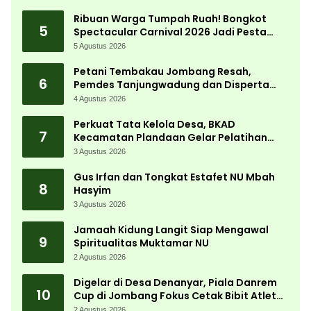
Ribuan Warga Tumpah Ruah! Bongkot
5
Spectacular Carnival 2026 Jadi Pesta
Kemerdekaan Terbesar di Peterongan
5 Agustus 2026
Petani Tembakau Jombang Resah,
6
Pemdes Tanjungwadung dan Disperta
Bergerak Cepat
4 Agustus 2026
Perkuat Tata Kelola Desa, BKAD
7
Kecamatan Plandaan Gelar Pelatihan
Aparatur Pemdes
3 Agustus 2026
Gus Irfan dan Tongkat Estafet NU Mbah
8
Hasyim
3 Agustus 2026
Jamaah Kidung Langit Siap Mengawal
9
Spiritualitas Muktamar NU
2 Agustus 2026
Digelar di Desa Denanyar, Piala Danrem
10
Cup di Jombang Fokus Cetak Bibit Atlet
Menembak Berprestasi
2 Agustus 2026