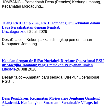
JOMBANG – Pemerintah Desa (Pemdes) Kedunglumpang,
Kecamatan Mojoagung,…
Jelang PKDI Cup 2026, PKDI Jombang Uji Kekuatan dalam
Laga Persahabatan dengan Pemkab
Uncategorized
26 Juli 2026
DesaKita.co – Kekompakkan di lingkup pemerintahan
Kabupaten Jombang…
Kenalan dengan dr Rif’at Nurfahri, Direktur Operasional RSU
dr Moedjito Jombang yang Utamakan Pelayanan Ilmiah
Lifestyle
26 Juli 2026
DesaKita.co – Amanah baru sebagai Direktur Operasional
RSU…
Desa Penggaron, Kecamatan Mojowarno Jombang Gandeng
Akademisi, Kembangkan Smart and Sustainable Village, Ini