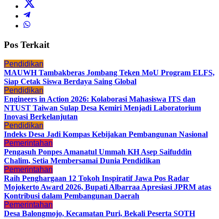
Pos Terkait
Pendidikan
MAUWH Tambakberas Jombang Teken MoU Program ELFS,
Siap Cetak Siswa Berdaya Saing Global
Pendidikan
Engineers in Action 2026: Kolaborasi Mahasiswa ITS dan
NTUST Taiwan Sulap Desa Kemiri Menjadi Laboratorium
Inovasi Berkelanjutan
Pendidikan
Indeks Desa Jadi Kompas Kebijakan Pembangunan Nasional
Pemerintahan
Pengasuh Ponpes Amanatul Ummah KH Asep Saifuddin
Chalim, Setia Membersamai Dunia Pendidikan
Pemerintahan
Raih Penghargaan 12 Tokoh Inspiratif Jawa Pos Radar
Mojokerto Award 2026, Bupati Albarraa Apresiasi JPRM atas
Kontribusi dalam Pembangunan Daerah
Pemerintahan
Desa Balongmojo, Kecamatan Puri, Bekali Peserta SOTH