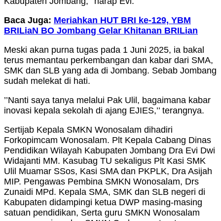
Kabupaten Jombang,’’ harap Evi.
Baca Juga:
Meriahkan HUT BRI ke-129, YBM
BRILiaN BO Jombang Gelar Khitanan BRILian
Meski akan purna tugas pada 1 Juni 2025, ia bakal
terus memantau perkembangan dan kabar dari SMA,
SMK dan SLB yang ada di Jombang. Sebab Jombang
sudah melekat di hati.
’’Nanti saya tanya melalui Pak Ulil, bagaimana kabar
inovasi kepala sekolah di ajang EJIES,’’ terangnya.
Sertijab Kepala SMKN Wonosalam dihadiri
Forkopimcam Wonosalam. Plt Kepala Cabang Dinas
Pendidikan Wilayah Kabupaten Jombang Dra Evi Dwi
Widajanti MM. Kasubag TU sekaligus Plt Kasi SMK
Ulil Muamar SSos, Kasi SMA dan PKPLK, Dra Asijah
MIP. Pengawas Pembina SMKN Wonosalam, Drs
Zunaidi MPd. Kepala SMA, SMK dan SLB negeri di
Kabupaten didampingi ketua DWP masing-masing
satuan pendidikan, Serta guru SMKN Wonosalam