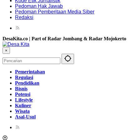
Kode Etik Jurnalistik
Pedoman Hak Jawab
Pedoman Pemberitaan Media Siber
Redaksi
DesaKita.co | Part of Radar Jombang & Radar Mojokerto
×
Pemerintahan
Regulasi
Pendidikan
Bisnis
Potensi
Lifestyle
Kuliner
Wisata
Asal-Usul