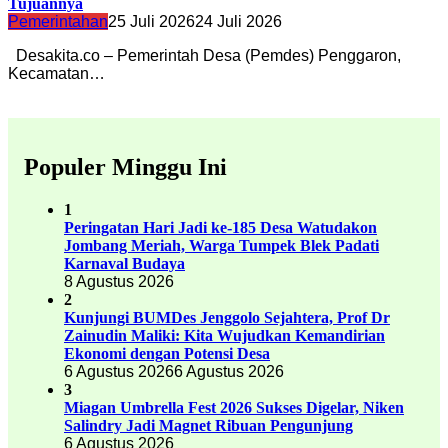
Tujuannya
Pemerintahan
25 Juli 2026
24 Juli 2026
Desakita.co – Pemerintah Desa (Pemdes) Penggaron,
Kecamatan…
Populer Minggu Ini
1
Peringatan Hari Jadi ke-185 Desa Watudakon
Jombang Meriah, Warga Tumpek Blek Padati
Karnaval Budaya
8 Agustus 2026
2
Kunjungi BUMDes Jenggolo Sejahtera, Prof Dr
Zainudin Maliki: Kita Wujudkan Kemandirian
Ekonomi dengan Potensi Desa
6 Agustus 2026
6 Agustus 2026
3
Miagan Umbrella Fest 2026 Sukses Digelar, Niken
Salindry Jadi Magnet Ribuan Pengunjung
6 Agustus 2026