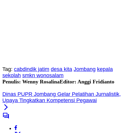
Tag:
cabdindik jatim
desa kita
Jombang
kepala
sekolah
smkn wonosalam
Penulis: Wenny Rosalina
Editor: Anggi Fridianto
Dinas PUPR Jombang Gelar Pelatihan Jurnalistik,
Upaya Tingkatkan Kompetensi Pegawai