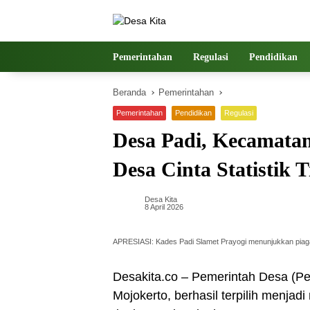
Langsung
ke
konten
Pemerintahan
Regulasi
Pendidikan
Beranda
Pemerintahan
Pemerintahan
Pendidikan
Regulasi
Desa Padi, Kecamata
Desa Cinta Statistik 
Desa Kita
8 April 2026
APRESIASI: Kades Padi Slamet Prayogi menunjukkan piaga
Desakita.co – Pemerintah Desa (
Mojokerto, berhasil terpilih menjadi