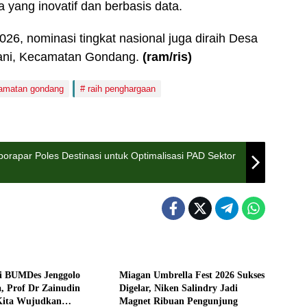
yang inovatif dan berbasis data.
6, nominasi tingkat nasional juga diraih Desa
ani, Kecamatan Gondang.
(ram
/ris
)
amatan gondang
raih penghargaan
orapar Poles Destinasi untuk Optimalisasi PAD Sektor
Pemerintahan
i BUMDes Jenggolo
Miagan Umbrella Fest 2026 Sukses
a, Prof Dr Zainudin
Digelar, Niken Salindry Jadi
Kita Wujudkan
Magnet Ribuan Pengunjung