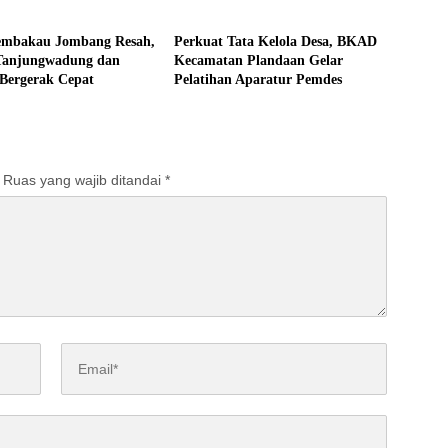
tahan
Pemerintahan
rian Ekonomi dengan
Desa
Tembakau Jombang Resah,
Perkuat Tata Kelola Desa, BKAD
Tanjungwadung dan
Kecamatan Plandaan Gelar
 Bergerak Cepat
Pelatihan Aparatur Pemdes
Ruas yang wajib ditandai
*