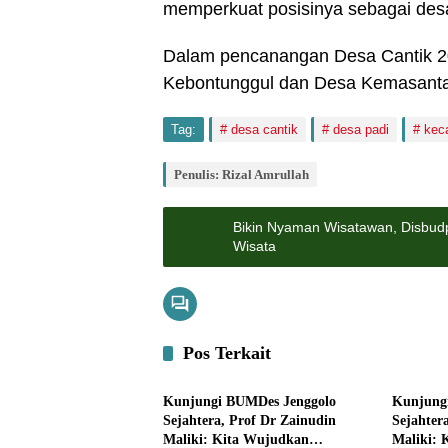
memperkuat posisinya sebagai desa 
Dalam pencanangan Desa Cantik 202
Kebontunggul dan Desa Kemasant
Tag:
desa cantik
desa padi
kec
Penulis: Rizal Amrullah
Bikin Nyaman Wisatawan, Disbudp
Wisata
Pos Terkait
Pemerintahan
Bisnis
Kunjungi BUMDes Jenggolo
Kunjung
Sejahtera, Prof Dr Zainudin
Sejahter
Maliki: Kita Wujudkan
Maliki: 