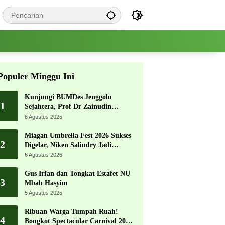
Populer Minggu Ini
Kunjungi BUMDes Jenggolo
1
Sejahtera, Prof Dr Zainudin
Maliki: Kita Wujudkan
6 Agustus 2026
Kemandirian Ekonomi dengan
Potensi Desa
Miagan Umbrella Fest 2026 Sukses
2
Digelar, Niken Salindry Jadi
Magnet Ribuan Pengunjung
6 Agustus 2026
Gus Irfan dan Tongkat Estafet NU
3
Mbah Hasyim
5 Agustus 2026
Ribuan Warga Tumpah Ruah!
4
Bongkot Spectacular Carnival 2026