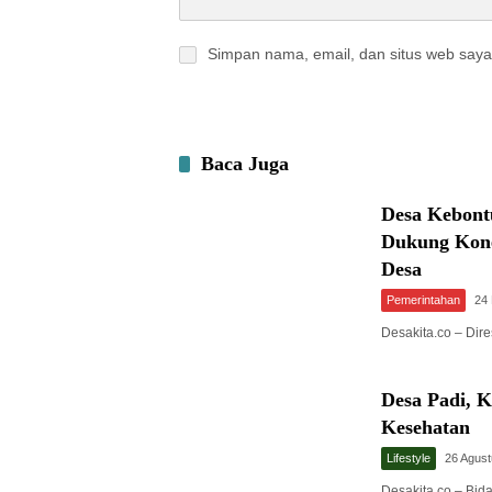
Simpan nama, email, dan situs web saya
Baca Juga
Desa Kebont
Dukung Kone
Desa
Pemerintahan
24 
Desakita.co – Di
Desa Padi, 
Kesehatan
Lifestyle
26 Agus
Desakita.co – Bid