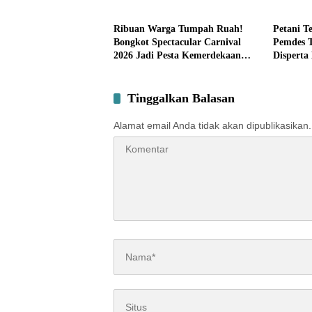
Pemerintahan
Pemerin
Kemandirian Ekonomi dengan
Kemandi
Potensi Desa
Potensi 
Ribuan Warga Tumpah Ruah!
Petani 
Bongkot Spectacular Carnival
Pemdes 
2026 Jadi Pesta Kemerdekaan
Disperta
Terbesar di Peterongan
Tinggalkan Balasan
Alamat email Anda tidak akan dipublikasikan.