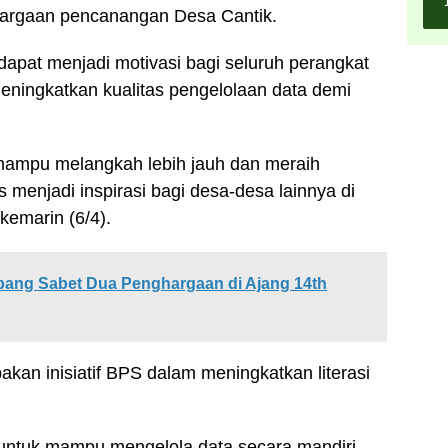
ghargaan pencanangan Desa Cantik.
dapat menjadi motivasi bagi seluruh perangkat
eningkatkan kualitas pengelolaan data demi
mampu melangkah lebih jauh dan meraih
us menjadi inspirasi bagi desa-desa lainnya di
kemarin (6/4).
mbang Sabet Dua Penghargaan di Ajang 14th
akan inisiatif BPS dalam meningkatkan literasi
g untuk mampu mengelola data secara mandiri,