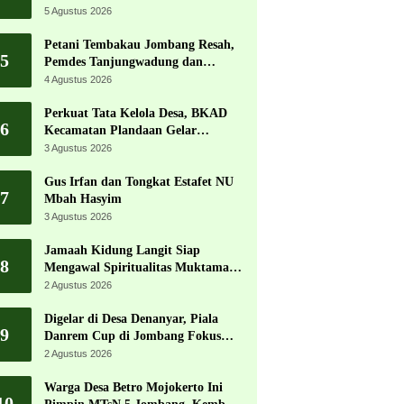
Jadi Pesta Kemerdekaan Terbesar
5 Agustus 2026
di Peterongan
Petani Tembakau Jombang Resah,
5
Pemdes Tanjungwadung dan
Disperta Bergerak Cepat
4 Agustus 2026
Perkuat Tata Kelola Desa, BKAD
6
Kecamatan Plandaan Gelar
Pelatihan Aparatur Pemdes
3 Agustus 2026
Gus Irfan dan Tongkat Estafet NU
7
Mbah Hasyim
3 Agustus 2026
Jamaah Kidung Langit Siap
8
Mengawal Spiritualitas Muktamar
NU
2 Agustus 2026
Digelar di Desa Denanyar, Piala
9
Danrem Cup di Jombang Fokus
Cetak Bibit Atlet Menembak
2 Agustus 2026
Berprestasi
Warga Desa Betro Mojokerto Ini
10