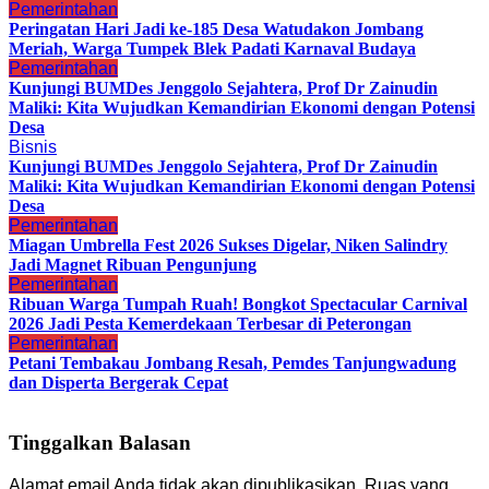
Pemerintahan
Peringatan Hari Jadi ke-185 Desa Watudakon Jombang
Meriah, Warga Tumpek Blek Padati Karnaval Budaya
Pemerintahan
Kunjungi BUMDes Jenggolo Sejahtera, Prof Dr Zainudin
Maliki: Kita Wujudkan Kemandirian Ekonomi dengan Potensi
Desa
Bisnis
Kunjungi BUMDes Jenggolo Sejahtera, Prof Dr Zainudin
Maliki: Kita Wujudkan Kemandirian Ekonomi dengan Potensi
Desa
Pemerintahan
Miagan Umbrella Fest 2026 Sukses Digelar, Niken Salindry
Jadi Magnet Ribuan Pengunjung
Pemerintahan
Ribuan Warga Tumpah Ruah! Bongkot Spectacular Carnival
2026 Jadi Pesta Kemerdekaan Terbesar di Peterongan
Pemerintahan
Petani Tembakau Jombang Resah, Pemdes Tanjungwadung
dan Disperta Bergerak Cepat
Tinggalkan Balasan
Alamat email Anda tidak akan dipublikasikan.
Ruas yang