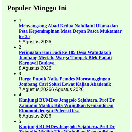
Populer Minggu Ini
1
Menyongsong Abad Kedua Nahdlatul Ulama dan
Peta Kepemimpinan Masa Depan Pasca Muktamar
ke-35
9 Agustus 2026
2
Peringatan Hari Jadi ke-185 Desa Watudakon
Jombang Meriah, Warga Tumpek Blek Padati
Karnaval Budaya
8 Agustus 2026
3
Harga Pupuk Naik, Pemdes Morosunggingan
Jombang Cari Solusi Lewat Kajian Akademik
7 Agustus 2026
6 Agustus 2026
4
Kunjungi BUMDes Jenggolo Sejahtera, Prof Dr
Zainudin Maliki: Kita Wujudkan Kemandirian
Ekonomi dengan Potensi Desa
6 Agustus 2026
5
Kunjungi BUMDes Jenggolo Sejahtera, Prof Dr
Zainudin Maliki: Kita Wujudkan Kemandirian