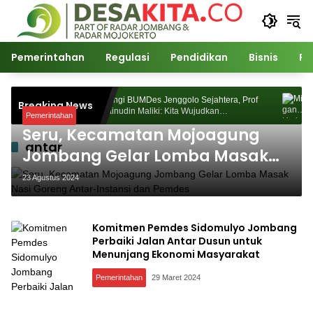
Langsung
ke
konten
Pemerintahan
Regulasi
Pendidikan
Bisnis
Po
, Prof
Kunjungi BUMDes Jenggolo Sejahtera, Prof
Mi
Breaking News
Dr Zainudin Maliki: Kita Wujudkan
Ni
Pemerintahan
i Desa
Kemandirian Ekonomi dengan Potensi Desa
Pe
Seru, Kecamatan Mojoagung
antar
Jombang Gelar Lomba Masak
Nasi Goreng Antar-Instansi dan
23 Agustus 2024
Pemdes
Komitmen Pemdes Sidomulyo Jombang
Perbaiki Jalan Antar Dusun untuk
Menunjang Ekonomi Masyarakat
Pemerintahan
29 Maret 2024