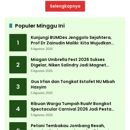
Selengkapnya
Populer Minggu Ini
Kunjungi BUMDes Jenggolo Sejahtera,
1
Prof Dr Zainudin Maliki: Kita Wujudkan
Kemandirian Ekonomi dengan Potensi
6 Agustus 2026
Desa
Miagan Umbrella Fest 2026 Sukses
2
Digelar, Niken Salindry Jadi Magnet
Ribuan Pengunjung
6 Agustus 2026
Gus Irfan dan Tongkat Estafet NU Mbah
3
Hasyim
5 Agustus 2026
Ribuan Warga Tumpah Ruah! Bongkot
4
Spectacular Carnival 2026 Jadi Pesta
Kemerdekaan Terbesar di Peterongan
5 Agustus 2026
Petani Tembakau Jombang Resah,