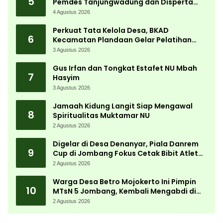
5
Pemdes Tanjungwadung dan Disperta
Bergerak Cepat
4 Agustus 2026
Perkuat Tata Kelola Desa, BKAD
6
Kecamatan Plandaan Gelar Pelatihan
Aparatur Pemdes
3 Agustus 2026
Gus Irfan dan Tongkat Estafet NU Mbah
7
Hasyim
3 Agustus 2026
Jamaah Kidung Langit Siap Mengawal
8
Spiritualitas Muktamar NU
2 Agustus 2026
Digelar di Desa Denanyar, Piala Danrem
9
Cup di Jombang Fokus Cetak Bibit Atlet
Menembak Berprestasi
2 Agustus 2026
Warga Desa Betro Mojokerto Ini Pimpin
10
MTsN 5 Jombang, Kembali Mengabdi di
Almamater
2 Agustus 2026