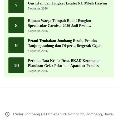
Gus Irfan dan Tongkat Estafet NU Mbah Hasyim
7
5 Agustus 2026
Ribuan Warga Tumpah Ruah! Bongkot
8
Spectacular Carnival 2026 Jadi Pesta
Kemerdekaan Terbesar di Peterongan
5 Agustus 2026
Petani Tembakau Jombang Resah, Pemdes
9
Tanjungwadung dan Disperta Bergerak Cepat
4 Agustus 2026
Perkuat Tata Kelola Desa, BKAD Kecamatan
10
Plandaan Gelar Pelatihan Aparatur Pemdes
3 Agustus 2026
Radar Jombang (Jl Dr Setiabudi Nomor 23, Jombang, Jawa