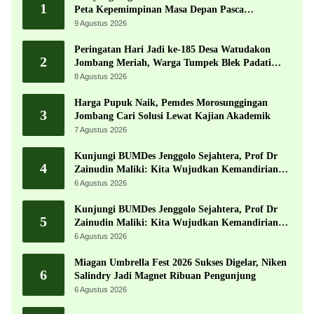
1
Peta Kepemimpinan Masa Depan Pasca
Muktamar ke-35
9 Agustus 2026
Peringatan Hari Jadi ke-185 Desa Watudakon
2
Jombang Meriah, Warga Tumpek Blek Padati
Karnaval Budaya
8 Agustus 2026
Harga Pupuk Naik, Pemdes Morosunggingan
3
Jombang Cari Solusi Lewat Kajian Akademik
7 Agustus 2026
Kunjungi BUMDes Jenggolo Sejahtera, Prof Dr
4
Zainudin Maliki: Kita Wujudkan Kemandirian
Ekonomi dengan Potensi Desa
6 Agustus 2026
Kunjungi BUMDes Jenggolo Sejahtera, Prof Dr
5
Zainudin Maliki: Kita Wujudkan Kemandirian
Ekonomi dengan Potensi Desa
6 Agustus 2026
Miagan Umbrella Fest 2026 Sukses Digelar, Niken
6
Salindry Jadi Magnet Ribuan Pengunjung
6 Agustus 2026