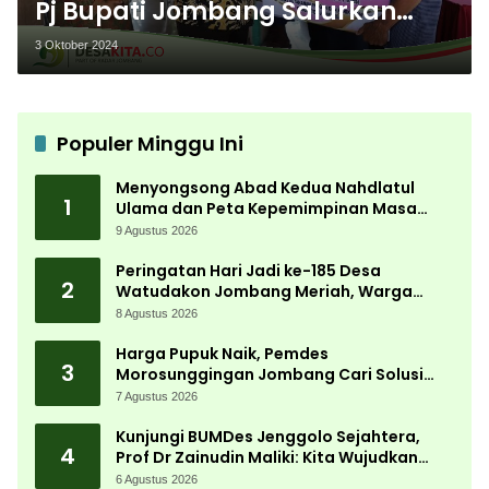
Pj Bupati Jombang Salurkan
Bantuan Beras CPPD di Desa
3 Oktober 2024
Sumberaji, Kabuh
Populer Minggu Ini
Menyongsong Abad Kedua Nahdlatul
1
Ulama dan Peta Kepemimpinan Masa
Depan Pasca Muktamar ke-35
9 Agustus 2026
Peringatan Hari Jadi ke-185 Desa
2
Watudakon Jombang Meriah, Warga
Tumpek Blek Padati Karnaval Budaya
8 Agustus 2026
Harga Pupuk Naik, Pemdes
3
Morosunggingan Jombang Cari Solusi
Lewat Kajian Akademik
7 Agustus 2026
Kunjungi BUMDes Jenggolo Sejahtera,
4
Prof Dr Zainudin Maliki: Kita Wujudkan
Kemandirian Ekonomi dengan Potensi
6 Agustus 2026