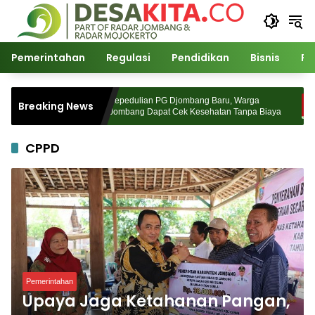
Langsung
ke
konten
Pemerintahan
Regulasi
Pendidikan
Bisnis
Po
tul Ulama
Kepedulian PG Djombang Baru, Warga
Breaking News
pan Pasca
Jombang Dapat Cek Kesehatan Tanpa Biaya
CPPD
Pemerintahan
Upaya Jaga Ketahanan Pangan,