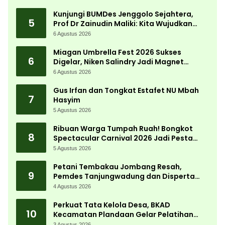
Desa
Kunjungi BUMDes Jenggolo Sejahtera,
5
Prof Dr Zainudin Maliki: Kita Wujudkan
Kemandirian Ekonomi dengan Potensi
6 Agustus 2026
Desa
Miagan Umbrella Fest 2026 Sukses
6
Digelar, Niken Salindry Jadi Magnet
Ribuan Pengunjung
6 Agustus 2026
Gus Irfan dan Tongkat Estafet NU Mbah
7
Hasyim
5 Agustus 2026
Ribuan Warga Tumpah Ruah! Bongkot
8
Spectacular Carnival 2026 Jadi Pesta
Kemerdekaan Terbesar di Peterongan
5 Agustus 2026
Petani Tembakau Jombang Resah,
9
Pemdes Tanjungwadung dan Disperta
Bergerak Cepat
4 Agustus 2026
Perkuat Tata Kelola Desa, BKAD
10
Kecamatan Plandaan Gelar Pelatihan
Aparatur Pemdes
3 Agustus 2026