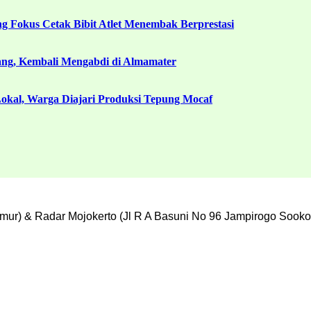
g Fokus Cetak Bibit Atlet Menembak Berprestasi
ang, Kembali Mengabdi di Almamater
kal, Warga Diajari Produksi Tepung Mocaf
mur) & Radar Mojokerto (Jl R A Basuni No 96 Jampirogo Sooko