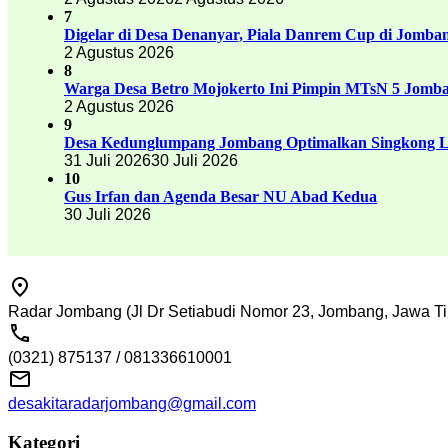
7
Digelar di Desa Denanyar, Piala Danrem Cup di Jomban
2 Agustus 2026
8
Warga Desa Betro Mojokerto Ini Pimpin MTsN 5 Jomb
2 Agustus 2026
9
Desa Kedunglumpang Jombang Optimalkan Singkong Lo
31 Juli 2026
30 Juli 2026
10
Gus Irfan dan Agenda Besar NU Abad Kedua
30 Juli 2026
Radar Jombang (Jl Dr Setiabudi Nomor 23, Jombang, Jawa Ti
(0321) 875137 / 081336610001
desakitaradarjombang@gmail.com
Kategori