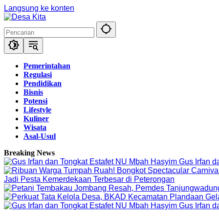
Langsung ke konten
Pemerintahan
Regulasi
Pendidikan
Bisnis
Potensi
Lifestyle
Kuliner
Wisata
Asal-Usul
Breaking News
Gus Irfan 
Jadi Pesta Kemerdekaan Terbesar di Peterongan
Gus Irfan 