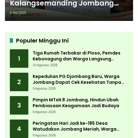
Kalangsemanding Jombang
Ajukan Revisi Sertifikat PTSL, Ini
5 Mei 2025
Penyebabnya
Populer Minggu Ini
Tiga Rumah Terbakar di Ploso, Pemdes
1
Kebonagung dan Warga Langsung
Bergerak Bantu Korban
10 Agustus 2026
Kepedulian PG Djombang Baru, Warga
2
Jombang Dapat Cek Kesehatan Tanpa
Biaya
9 Agustus 2026
Pimpin MTsN 8 Jombang, Hindun Ubah
3
Pembiasaan Keagamaan Jadi Budaya
9 Agustus 2026
Peringatan Hari Jadi ke-185 Desa
4
Watudakon Jombang Meriah, Warga
Tumpek Blek Padati Karnaval Budaya
8 Agustus 2026