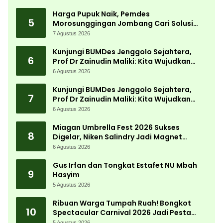
Harga Pupuk Naik, Pemdes
5
Morosunggingan Jombang Cari Solusi
Lewat Kajian Akademik
7 Agustus 2026
Kunjungi BUMDes Jenggolo Sejahtera,
6
Prof Dr Zainudin Maliki: Kita Wujudkan
Kemandirian Ekonomi dengan Potensi
6 Agustus 2026
Desa
Kunjungi BUMDes Jenggolo Sejahtera,
7
Prof Dr Zainudin Maliki: Kita Wujudkan
Kemandirian Ekonomi dengan Potensi
6 Agustus 2026
Desa
Miagan Umbrella Fest 2026 Sukses
8
Digelar, Niken Salindry Jadi Magnet
Ribuan Pengunjung
6 Agustus 2026
Gus Irfan dan Tongkat Estafet NU Mbah
9
Hasyim
5 Agustus 2026
Ribuan Warga Tumpah Ruah! Bongkot
10
Spectacular Carnival 2026 Jadi Pesta
Kemerdekaan Terbesar di Peterongan
5 Agustus 2026