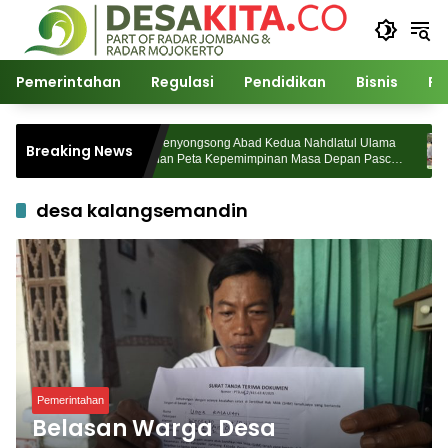
Langsung
ke
konten
Pemerintahan
Regulasi
Pendidikan
Bisnis
Po
mdes
Menyongsong Abad Kedua Nahdlatul Ulama
Breaking News
 Bergerak
dan Peta Kepemimpinan Masa Depan Pasca
Muktamar ke-35
desa kalangsemandin
Pemerintahan
Belasan Warga Desa