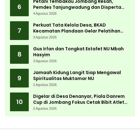
Petani Tembakau Jombang Resah,
6
Pemdes Tanjungwadung dan Disperta
Bergerak Cepat
4 Agustus 2026
Perkuat Tata Kelola Desa, BKAD
7
Kecamatan Plandaan Gelar Pelatihan
Aparatur Pemdes
3 Agustus 2026
Gus Irfan dan Tongkat Estafet NU Mbah
8
Hasyim
3 Agustus 2026
Jamaah Kidung Langit Siap Mengawal
9
Spiritualitas Muktamar NU
2 Agustus 2026
Digelar di Desa Denanyar, Piala Danrem
10
Cup di Jombang Fokus Cetak Bibit Atlet
Menembak Berprestasi
2 Agustus 2026