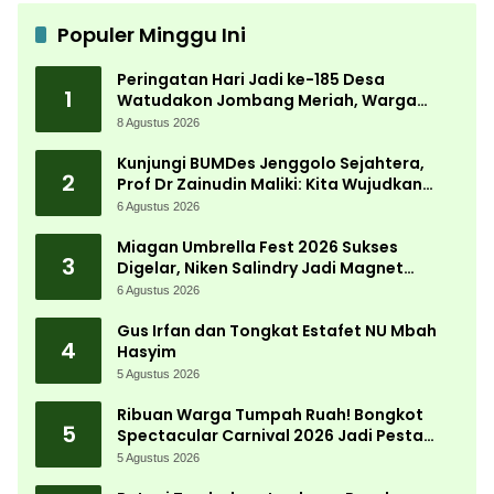
Populer Minggu Ini
Peringatan Hari Jadi ke-185 Desa
1
Watudakon Jombang Meriah, Warga
Tumpek Blek Padati Karnaval Budaya
8 Agustus 2026
Kunjungi BUMDes Jenggolo Sejahtera,
2
Prof Dr Zainudin Maliki: Kita Wujudkan
Kemandirian Ekonomi dengan Potensi
6 Agustus 2026
Desa
Miagan Umbrella Fest 2026 Sukses
3
Digelar, Niken Salindry Jadi Magnet
Ribuan Pengunjung
6 Agustus 2026
Gus Irfan dan Tongkat Estafet NU Mbah
4
Hasyim
5 Agustus 2026
Ribuan Warga Tumpah Ruah! Bongkot
5
Spectacular Carnival 2026 Jadi Pesta
Kemerdekaan Terbesar di Peterongan
5 Agustus 2026