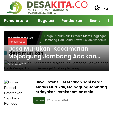
Langsung
ke
konten
Pemerintahan
Regulasi
Pendidikan
Bisnis
Po
 Desa Watudakon
Harga Pupuk Naik, Pemdes Morosunggingan
Breaking News
ek Blek Padati
Jombang Cari Solusi Lewat Kajian Akademik
Pemerintahan
Desa Murukan, Kecamatan
desa murukan
Mojoagung Jombang Adakan
Kerja Bakti Warga, Usung
5 Februari 2026
Semangat Gotong Royong
Punya Potensi Peternakan Sapi Perah,
Pemdes Murukan, Mojoagung Jombang
Berdayakan Perekonomian Melalui
Kelompok Ternak Sapi
Potensi
12 Februari 2024