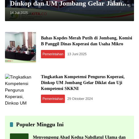
Dinkop dan UM Jombang Gelar Jalan
Sehat
14 Juli 2025
Bahas Kopdes Merah Putih di Jombang, Komisi
B Panggil Dinas Koperasi dan Usaha Mikro
Pemerintahan
13 Juni 2025
Tingkatkan Kompetensi Pengurus Koperasi,
Dinkop UM Jombang Gelar Diklat dan Uji
Kompetensi SKKNI
Pemerintahan
29 Oktober 2024
Populer Minggu Ini
Menyongsong Abad Kedua Nahdlatul Ulama dan