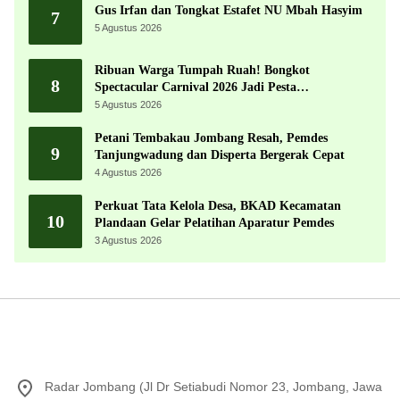
Gus Irfan dan Tongkat Estafet NU Mbah Hasyim
7
5 Agustus 2026
Ribuan Warga Tumpah Ruah! Bongkot
8
Spectacular Carnival 2026 Jadi Pesta
Kemerdekaan Terbesar di Peterongan
5 Agustus 2026
Petani Tembakau Jombang Resah, Pemdes
9
Tanjungwadung dan Disperta Bergerak Cepat
4 Agustus 2026
Perkuat Tata Kelola Desa, BKAD Kecamatan
10
Plandaan Gelar Pelatihan Aparatur Pemdes
3 Agustus 2026
Radar Jombang (Jl Dr Setiabudi Nomor 23, Jombang, Jawa