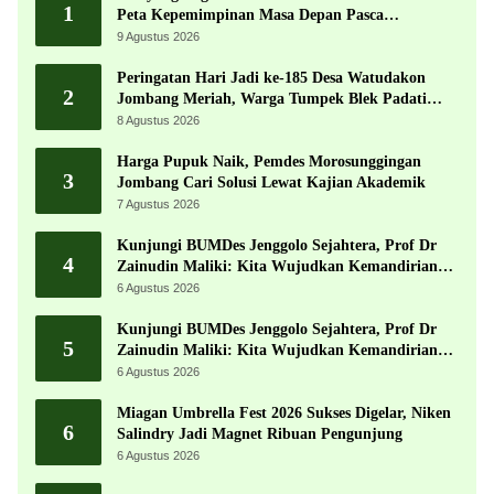
1
Peta Kepemimpinan Masa Depan Pasca
Muktamar ke-35
9 Agustus 2026
Peringatan Hari Jadi ke-185 Desa Watudakon
2
Jombang Meriah, Warga Tumpek Blek Padati
Karnaval Budaya
8 Agustus 2026
Harga Pupuk Naik, Pemdes Morosunggingan
3
Jombang Cari Solusi Lewat Kajian Akademik
7 Agustus 2026
Kunjungi BUMDes Jenggolo Sejahtera, Prof Dr
4
Zainudin Maliki: Kita Wujudkan Kemandirian
Ekonomi dengan Potensi Desa
6 Agustus 2026
Kunjungi BUMDes Jenggolo Sejahtera, Prof Dr
5
Zainudin Maliki: Kita Wujudkan Kemandirian
Ekonomi dengan Potensi Desa
6 Agustus 2026
Miagan Umbrella Fest 2026 Sukses Digelar, Niken
6
Salindry Jadi Magnet Ribuan Pengunjung
6 Agustus 2026