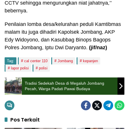
CCTV sehingga mengurungkan niat jahatnya,’’
bebernya.
Penilaian lomba desa/kelurahan peduli Kamtibmas
malam itu juga dihadiri Kapolsek Jombang, AKP
Edy Widoyono, dan Kasubbag Binops Bagops
Polres Jombang, Iptu Dwi Daryanto.
(jif/naz)
Tag:
cal center 110
Jombang
kepanjen
lapor polisi
polisi
Tradisi Sedekah Desa di Megaluh Jombang
Pecah, Warga Padati Pawai Budaya
Pos Terkait