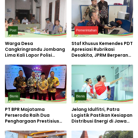
Post
Pemerintahan
Warga Desa
Staf Khusus Kemendes PDT
Cangkringrandu Jombang
Apresiasi Rubrikasi
Lima Kali Lapor Polisi
Desakita, JPRM Berperan
Lewat 110, Terbanyak
Strategis sebagai
Kasus Kecelakaan
Katalisator Informasi
Menyukseskan Program
Desa
Bisnis
Bisnis
PT BPR Majatama
Jelang Idulfitri, Patra
Perseroda Raih Dua
Logistik Pastikan Kesiapan
Penghargaan Prestisius
Distribusi Energi di Jawa
sebagai BUMD Terbaik
Timur Tetap Optimal
2026