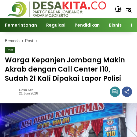
Langsung
ke
konten
Pemerintahan
Regulasi
Pendidikan
Bisnis
Po
Beranda
Post
Post
Warga Kepanjen Jombang Makin
Akrab dengan Call Center 110,
Sudah 21 Kali Dipakai Lapor Polisi
Desa Kita
21 Juni 2026