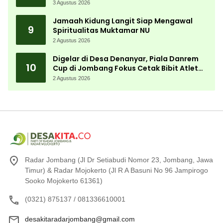
3 Agustus 2026
Jamaah Kidung Langit Siap Mengawal
9
Spiritualitas Muktamar NU
2 Agustus 2026
Digelar di Desa Denanyar, Piala Danrem
10
Cup di Jombang Fokus Cetak Bibit Atlet
Menembak Berprestasi
2 Agustus 2026
Radar Jombang (Jl Dr Setiabudi Nomor 23, Jombang, Jawa
Timur) & Radar Mojokerto (Jl R A Basuni No 96 Jampirogo
Sooko Mojokerto 61361)
(0321) 875137 / 081336610001
desakitaradarjombang@gmail.com