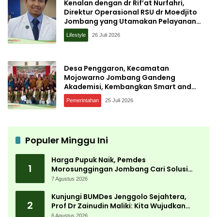
Kenalan dengan dr Rif’at Nurfahri,
Direktur Operasional RSU dr Moedjito
Jombang yang Utamakan Pelayanan
Ilmiah
Lifestyle
26 Juli 2026
Desa Penggaron, Kecamatan
Mojowarno Jombang Gandeng
Akademisi, Kembangkan Smart and
Sustainable Village, Ini Tujuannya
Pemerintahan
25 Juli 2026
Populer Minggu Ini
Harga Pupuk Naik, Pemdes
1
Morosunggingan Jombang Cari Solusi
Lewat Kajian Akademik
7 Agustus 2026
Kunjungi BUMDes Jenggolo Sejahtera,
2
Prof Dr Zainudin Maliki: Kita Wujudkan
Kemandirian Ekonomi dengan Potensi
6 Agustus 2026