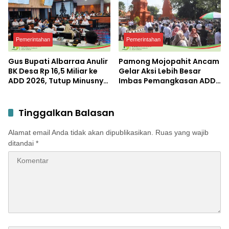
Pemerintahan
Pemerintahan
Gus Bupati Albarraa Anulir
Pamong Mojopahit Ancam
BK Desa Rp 16,5 Miliar ke
Gelar Aksi Lebih Besar
ADD 2026, Tutup Minusnya
Imbas Pemangkasan ADD
Siltap 72 Desa di
2026 Rp 30 Miliar
Kabupaten Mojokerto
Tinggalkan Balasan
Alamat email Anda tidak akan dipublikasikan.
Ruas yang wajib
ditandai
*