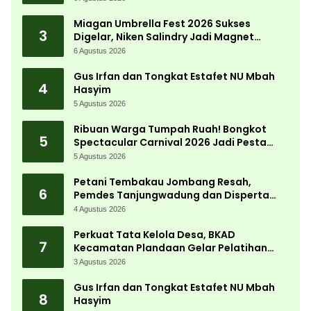
Desa
Miagan Umbrella Fest 2026 Sukses
3
Digelar, Niken Salindry Jadi Magnet
Ribuan Pengunjung
6 Agustus 2026
Gus Irfan dan Tongkat Estafet NU Mbah
4
Hasyim
5 Agustus 2026
Ribuan Warga Tumpah Ruah! Bongkot
5
Spectacular Carnival 2026 Jadi Pesta
Kemerdekaan Terbesar di Peterongan
5 Agustus 2026
Petani Tembakau Jombang Resah,
6
Pemdes Tanjungwadung dan Disperta
Bergerak Cepat
4 Agustus 2026
Perkuat Tata Kelola Desa, BKAD
7
Kecamatan Plandaan Gelar Pelatihan
Aparatur Pemdes
3 Agustus 2026
Gus Irfan dan Tongkat Estafet NU Mbah
8
Hasyim