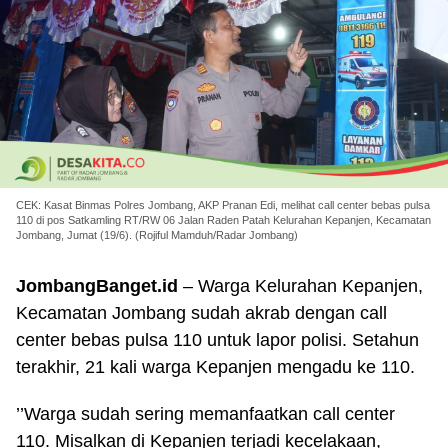
CEK: Kasat Binmas Polres Jombang, AKP Pranan Edi, melihat call center bebas pulsa
110 di pos Satkamling RT/RW 06 Jalan Raden Patah Kelurahan Kepanjen, Kecamatan
Jombang, Jumat (19/6). (Rojiful Mamduh/Radar Jombang)
JombangBanget.id
– Warga Kelurahan Kepanjen,
Kecamatan Jombang sudah akrab dengan call
center bebas pulsa 110 untuk lapor polisi. Setahun
terakhir, 21 kali warga Kepanjen mengadu ke 110.
’’Warga sudah sering memanfaatkan call center
110. Misalkan di Kepanjen terjadi kecelakaan,