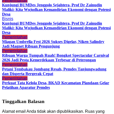
Pemerintahan
Kunjungi BUMDes Jenggolo Sejahtera, Prof Dr Zainudin
Maliki: Kita Wujudkan Kemandirian Ekonomi dengan Potensi
Desa
Bisnis
Kunjungi BUMDes Jenggolo Sejahtera, Prof Dr Zainudin
Maliki: Kita Wujudkan Kemandirian Ekonomi dengan Potensi
Desa
Pemerintahan
Miagan Umbrella Fest 2026 Sukses Digelar, Niken Salindry
Jadi Magnet Ribuan Pengunjung
Pemerintahan
Ribuan Warga Tumpah Ruah! Bongkot Spectacular Carnival
2026 Jadi Pesta Kemerdekaan Terbesar di Peterongan
Pemerintahan
Petani Tembakau Jombang Resah, Pemdes Tanjungwadung
dan Disperta Bergerak Cepat
Pemerintahan
Perkuat Tata Kelola Desa, BKAD Kecamatan Plandaan Gelar
Pelatihan Aparatur Pemdes
Tinggalkan Balasan
Alamat email Anda tidak akan dipublikasikan.
Ruas yang