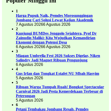
Populer Minggu Ini
1
Harga Pupuk Naik, Pemdes Morosunggingan
Jombang Cari Solusi Lewat Kajian Akademik
7 Agustus 2026
6 Agustus 2026
2
Kunjungi BUMDes Jenggolo Sejahtera, Prof Dr
Zainudin Maliki: Kita Wujudkan Kemandirian
Ekonomi dengan Potensi Desa
6 Agustus 2026
6 Agustus 2026
3
Miagan Umbrella Fest 2026 Sukses Digelar, Niken
Salindry Jadi Magnet Ribuan Pengunjung
6 Agustus 2026
4
Gus Irfan dan Tongkat Estafet NU Mbah Hasyim
5 Agustus 2026
5
Ribuan Warga Tumpah Ruah! Bongkot Spectacular
Carnival 2026 Jadi Pesta Kemerdekaan Terbesar di
Peterongan
5 Agustus 2026
6
Petani Tembakau Jombang Resah, Pemdes