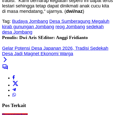
tradisi. ”Kami berharap kegiatan seperti ini dapat terus
lestari sehingga tetap dapat dinikmati anak cucu kita
di masa mendatang,” ujarnya. (
dwi/naz
)
Tag:
Budaya Jombang
Desa Sumberagung Megaluh
kirab gunungan Jombang
reog Jombang
sedekah
desa Jombang
Penulis: Dwi Aris S
Editor: Anggi Fridianto
Gelar Potensi Desa Japanan 2026, Tradisi Sedekah
Desa Jadi Magnet Ekonomi Warga
Pos Terkait