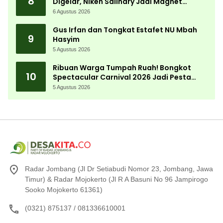
8
Digelar, Niken Salindry Jadi Magnet
Ribuan Pengunjung
6 Agustus 2026
Gus Irfan dan Tongkat Estafet NU Mbah
9
Hasyim
5 Agustus 2026
Ribuan Warga Tumpah Ruah! Bongkot
10
Spectacular Carnival 2026 Jadi Pesta
Kemerdekaan Terbesar di Peterongan
5 Agustus 2026
Radar Jombang (Jl Dr Setiabudi Nomor 23, Jombang, Jawa
Timur) & Radar Mojokerto (Jl R A Basuni No 96 Jampirogo
Sooko Mojokerto 61361)
(0321) 875137 / 081336610001