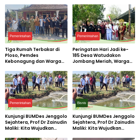
Pemerintahan
Pemerintahan
Tiga Rumah Terbakar di
Peringatan Hari Jadi ke-
Ploso, Pemdes
185 Desa Watudakon
Kebonagung dan Warga
Jombang Meriah, Warga
Langsung Bergerak Bantu
Tumpek Blek Padati
Korban
Karnaval Budaya
Pemerintahan
Bisnis
Kunjungi BUMDes Jenggolo
Kunjungi BUMDes Jenggolo
Sejahtera, Prof Dr Zainudin
Sejahtera, Prof Dr Zainudin
Maliki: Kita Wujudkan
Maliki: Kita Wujudkan
Kemandirian Ekonomi
Kemandirian Ekonomi