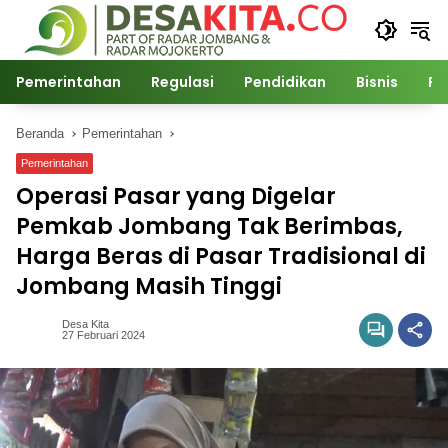
Langsung
ke
konten
Pemerintahan
Regulasi
Pendidikan
Bisnis
Po
Beranda
Pemerintahan
Pemerintahan
Operasi Pasar yang Digelar
Pemkab Jombang Tak Berimbas,
Harga Beras di Pasar Tradisional di
Jombang Masih Tinggi
Desa Kita
27 Februari 2024