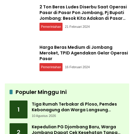
2 Ton Beras Ludes Diserbu Saat Operasi
Pasar di Pasar Pon Jombang, Pj Bupati
Jombang: Besok Kita Adakan di Pasar
Lain
Pemerintahan
21 Februari 2024
Harga Beras Medium di Jombang
Meroket, TPID Agendakan Gelar Operasi
Pasar
Pemerintahan
16 Februari 2024
Populer Minggu Ini
Tiga Rumah Terbakar di Ploso, Pemdes
1
Kebonagung dan Warga Langsung
Bergerak Bantu Korban
10 Agustus 2026
Kepedulian PG Djombang Baru, Warga
2
Jombang Dapat Cek Kesehatan Tanpa