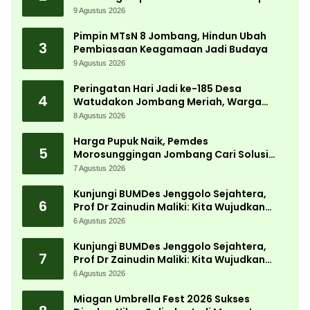
Biaya
9 Agustus 2026
Pimpin MTsN 8 Jombang, Hindun Ubah
3
Pembiasaan Keagamaan Jadi Budaya
9 Agustus 2026
Peringatan Hari Jadi ke-185 Desa
4
Watudakon Jombang Meriah, Warga
Tumpek Blek Padati Karnaval Budaya
8 Agustus 2026
Harga Pupuk Naik, Pemdes
5
Morosunggingan Jombang Cari Solusi
Lewat Kajian Akademik
7 Agustus 2026
Kunjungi BUMDes Jenggolo Sejahtera,
6
Prof Dr Zainudin Maliki: Kita Wujudkan
Kemandirian Ekonomi dengan Potensi
6 Agustus 2026
Desa
Kunjungi BUMDes Jenggolo Sejahtera,
7
Prof Dr Zainudin Maliki: Kita Wujudkan
Kemandirian Ekonomi dengan Potensi
6 Agustus 2026
Desa
Miagan Umbrella Fest 2026 Sukses