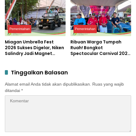
dengan Potensi Desa
dengan Potensi Desa
Pemerintahan
Pemerintahan
Miagan Umbrella Fest
Ribuan Warga Tumpah
2026 Sukses Digelar, Niken
Ruah! Bongkot
Salindry Jadi Magnet
Spectacular Carnival 2026
Ribuan Pengunjung
Jadi Pesta Kemerdekaan
Terbesar di Peterongan
Tinggalkan Balasan
Alamat email Anda tidak akan dipublikasikan.
Ruas yang wajib
ditandai
*