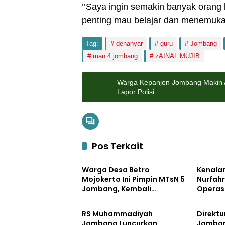
’’Saya ingin semakin banyak orang b
penting mau belajar dan menemukan
Tag:
denanyar
guru
Jombang
man 4 jombang
zAINAL MUJIB
Warga Kepanjen Jombang Makin Ak
Lapor Polisi
Pos Terkait
Lifestyle
Lifestyle
Warga Desa Betro
Kenalan
Mojokerto Ini Pimpin MTsN 5
Nurfahr
Jombang, Kembali
Operasi
Lifestyle
Lifestyle
Mengabdi di Almamater
Jomban
Pelayan
RS Muhammadiyah
Direkt
Jombang Luncurkan
Jomban