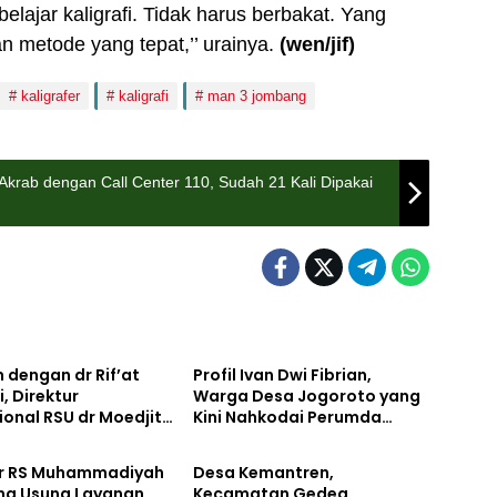
elajar kaligrafi. Tidak harus berbakat. Yang
 metode yang tepat,’’ urainya.
(wen/jif)
kaligrafer
kaligrafi
man 3 jombang
rab dengan Call Center 110, Sudah 21 Kali Dipakai
Lifestyle
 dengan dr Rif’at
Profil Ivan Dwi Fibrian,
i, Direktur
Warga Desa Jogoroto yang
onal RSU dr Moedjito
Kini Nahkodai Perumda
Lifestyle
g yang Utamakan
Aneka Usaha Seger
an Ilmiah
Jombang
ur RS Muhammadiyah
Desa Kemantren,
g Usung Layanan
Kecamatan Gedeg