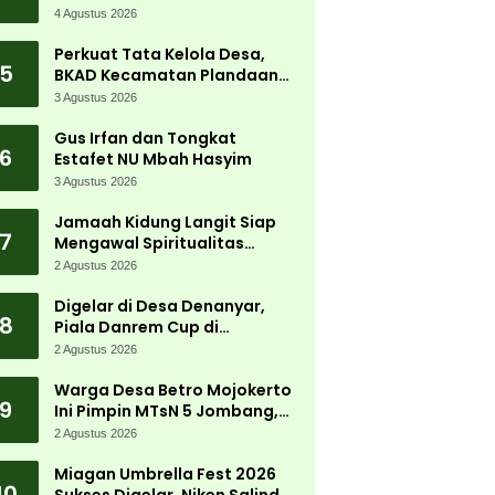
Tanjungwadung dan Disperta
4 Agustus 2026
Bergerak Cepat
Perkuat Tata Kelola Desa,
5
BKAD Kecamatan Plandaan
Gelar Pelatihan Aparatur
3 Agustus 2026
Pemdes
Gus Irfan dan Tongkat
6
Estafet NU Mbah Hasyim
3 Agustus 2026
Jamaah Kidung Langit Siap
7
Mengawal Spiritualitas
Muktamar NU
2 Agustus 2026
Digelar di Desa Denanyar,
8
Piala Danrem Cup di
Jombang Fokus Cetak Bibit
2 Agustus 2026
Atlet Menembak Berprestasi
Warga Desa Betro Mojokerto
9
Ini Pimpin MTsN 5 Jombang,
Kembali Mengabdi di
2 Agustus 2026
Almamater
Miagan Umbrella Fest 2026
10