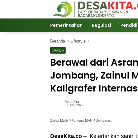
Langsung
ke
konten
Pemerintahan
Regulasi
Pendid
Beranda
Lifestyle
Lifestyle
Berawal dari Asra
Jombang, Zainul M
Kaligrafer Internas
Desa Kita
21 Juni 2026
Zainul Mujib MPd, guru MAN 4 Jombang .
DesaKita.co
– Ketertarikan santri 