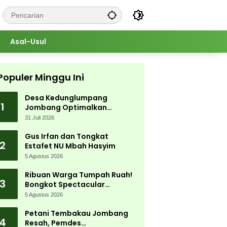
Asal-Usul
Populer Minggu Ini
Desa Kedunglumpang
1
Jombang Optimalkan
Singkong Lokal, Warga Diajari
31 Juli 2026
Produksi Tepung Mocaf
Gus Irfan dan Tongkat
2
Estafet NU Mbah Hasyim
5 Agustus 2026
Ribuan Warga Tumpah Ruah!
3
Bongkot Spectacular
Carnival 2026 Jadi Pesta
5 Agustus 2026
Kemerdekaan Terbesar di
Peterongan
Petani Tembakau Jombang
4
Resah, Pemdes