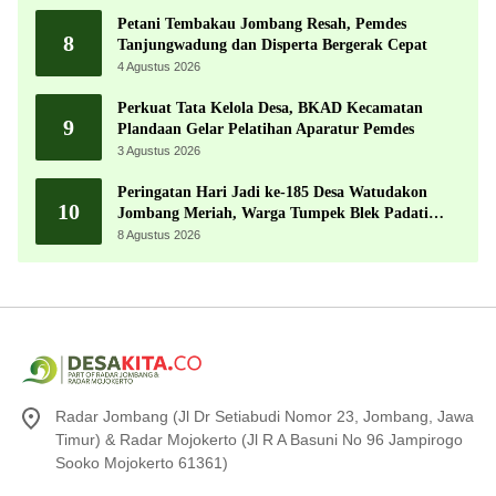
Petani Tembakau Jombang Resah, Pemdes
8
Tanjungwadung dan Disperta Bergerak Cepat
4 Agustus 2026
Perkuat Tata Kelola Desa, BKAD Kecamatan
9
Plandaan Gelar Pelatihan Aparatur Pemdes
3 Agustus 2026
Peringatan Hari Jadi ke-185 Desa Watudakon
10
Jombang Meriah, Warga Tumpek Blek Padati
Karnaval Budaya
8 Agustus 2026
Radar Jombang (Jl Dr Setiabudi Nomor 23, Jombang, Jawa
Timur) & Radar Mojokerto (Jl R A Basuni No 96 Jampirogo
Sooko Mojokerto 61361)