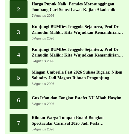
Harga Pupuk Naik, Pemdes Morosunggingan
2
Jombang Cari Solusi Lewat Kajian Akademik
7 Agustus 2026
Kunjungi BUMDes Jenggolo Sejahtera, Prof Dr
3
Zainudin Maliki: Kita Wujudkan Kemandirian
Ekonomi dengan Potensi Desa
6 Agustus 2026
Kunjungi BUMDes Jenggolo Sejahtera, Prof Dr
4
Zainudin Maliki: Kita Wujudkan Kemandirian
Ekonomi dengan Potensi Desa
6 Agustus 2026
Miagan Umbrella Fest 2026 Sukses Digelar, Niken
5
Salindry Jadi Magnet Ribuan Pengunjung
6 Agustus 2026
Gus Irfan dan Tongkat Estafet NU Mbah Hasyim
6
5 Agustus 2026
Ribuan Warga Tumpah Ruah! Bongkot
7
Spectacular Carnival 2026 Jadi Pesta
Kemerdekaan Terbesar di Peterongan
5 Agustus 2026